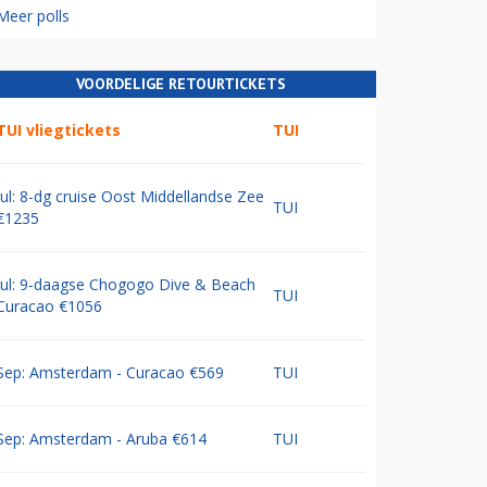
Meer polls
VOORDELIGE RETOURTICKETS
TUI vliegtickets
TUI
Jul: 8-dg cruise Oost Middellandse Zee
TUI
€1235
Jul: 9-daagse Chogogo Dive & Beach
TUI
Curacao €1056
Sep: Amsterdam - Curacao €569
TUI
Sep: Amsterdam - Aruba €614
TUI