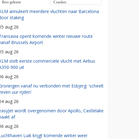
Best gelezen
Crashes
KLM annuleert meerdere vluchten naar Barcelona
door staking
05 aug 26
Transavia opent komende winter nieuwe route
vanaf Brussels Airport
05 aug 26
KLM stelt eerste commerciële vlucht met Airbus
A350-900 uit
06 aug 26
Groningen vanaf nu verbonden met Esbjerg: 'scheelt
zeven uur rijden'
04 aug 26
easyJet wordt overgenomen door Apollo, Castlelake
haakt af
06 aug 26
Luchthaven Luik krijgt komende winter weer