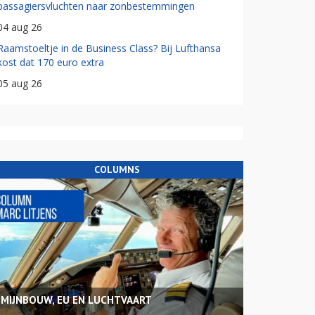
passagiersvluchten naar zonbestemmingen
04 aug 26
Raamstoeltje in de Business Class? Bij Lufthansa
kost dat 170 euro extra
05 aug 26
COLUMNS
MIJNBOUW, EU EN LUCHTVAART