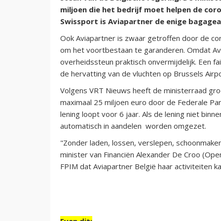
miljoen die het bedrijf moet helpen de coro
Swissport is Aviapartner de enige bagagea
Ook Aviapartner is zwaar getroffen door de co
om het voortbestaan te garanderen. Omdat Avia
overheidssteun praktisch onvermijdelijk. Een 
de hervatting van de vluchten op Brussels Airpo
Volgens VRT Nieuws heeft de ministerraad gro
maximaal 25 miljoen euro door de Federale Par
lening loopt voor 6 jaar. Als de lening niet bin
automatisch in aandelen worden omgezet.
"Zonder laden, lossen, verslepen, schoonmaken e
minister van Financiën Alexander De Croo (Ope
FPIM dat Aviapartner België haar activiteiten ka
Even dit: