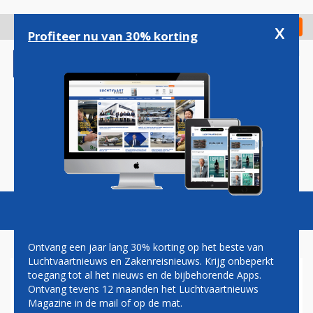
Overslaan
en
x
Digitaal Magazine
Registreer
Check in
naar
Profiteer nu van 30% korting
de
inhoud
gaan
Magazine
Podcasts
Vacatures
Toggl
naviga
Ontvang een jaar lang 30% korting op het beste van
Luchtvaartnieuws en Zakenreisnieuws. Krijg onbeperkt
toegang tot al het nieuws en de bijbehorende Apps.
DE JUNIAC
Ontvang tevens 12 maanden het Luchtvaartnieuws
Magazine in de mail of op de mat.