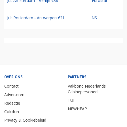
Jul: Amsterdam - Berlijn €38
Eurostar
Jul: Rotterdam - Antwerpen €21
NS
OVER ONS
PARTNERS
Contact
Vakbond Nederlands
Cabinepersoneel
Adverteren
TUI
Redactie
NEWHEAP
Colofon
Privacy & Cookiebeleid