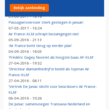
IATA stelt winstverwachting luchtvaartindustrie naar
Bekijk aanbieding
boven bij
05-06-2017 - 18:18
Passagiersvervoer sterk gestegen in januari
07-03-2017 - 16:24
Air France-KLM schrapt bezuinigingen niet
05-09-2016 - 21:13
'Air France komt terug op eerder plan'
04-09-2016 - 18:03
'Frédéric Gagey favoriet als hoogste baas AF-KLM'
27-04-2016 - 19:52
'Directeur diamantbedrijf in beeld als topman Air
France-KLM'
27-04-2016 - 08:11
‘Vertrek De Juniac slecht voor beurskoers Air France-
KLM’
06-04-2016 - 10:26
De Juniac: samenvoegen Transavia Nederland en