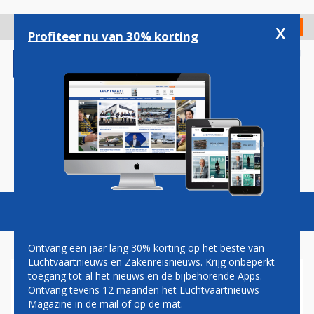
Overslaan
en
x
Digitaal Magazine
Registreer
Check in
naar
Profiteer nu van 30% korting
de
inhoud
gaan
Magazine
Podcasts
Vacatures
Toggl
naviga
Ontvang een jaar lang 30% korting op het beste van
Luchtvaartnieuws en Zakenreisnieuws. Krijg onbeperkt
toegang tot al het nieuws en de bijbehorende Apps.
AIR FRANCE-KLM WIL 'LEVEL
Ontvang tevens 12 maanden het Luchtvaartnieuws
PLAYING FIELD'
Magazine in de mail of op de mat.