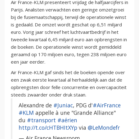
Air France-KLM presenteert vrijdag de halfjaarcijfers in
Parijs. Analisten verwachten een geringe omzetgroei
bij de fusiemaatschappij, terwijl de operationele winst
is gedaald. De omzet wordt geschat op 6,51 miljard
euro. Vorig jaar schreef het luchtvaartbedrijf in het
tweede kwartaal 6,45 miljard euro aan opbrengsten in
de boeken. De operationele winst wordt gemiddeld
geraamd op 170 miljoen euro, tegen 238 miljoen euro
een jaar eerder.
Air France-KLM gaf sinds het de boeken opende over
een zwak eerste kwartaal al herhaaldelijk aan dat de
opbrengsten door felle concurrentie en overcapaciteit
steeds zwaarder onder druk staan.
Alexandre de
#Juniac
, PDG d'
#AirFrance
#KLM
appelle à une "Grande Alliance"
du
#transport
#aérien
http://t.co/cHTBHItXYp
via
@LeMondefr
— Air France Newsroom