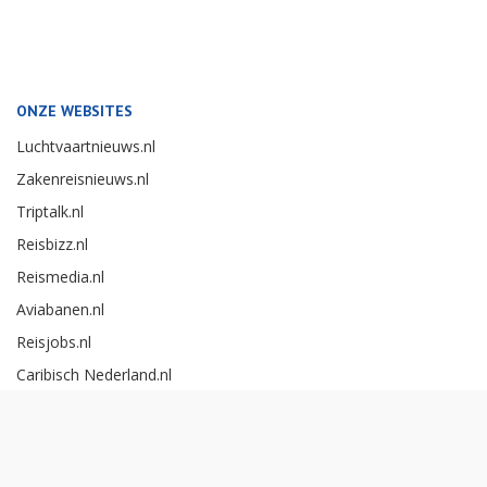
ONZE WEBSITES
Luchtvaartnieuws.nl
Zakenreisnieuws.nl
Triptalk.nl
Reisbizz.nl
Reismedia.nl
Aviabanen.nl
Reisjobs.nl
Caribisch Nederland.nl
Careerexperience.nl
Zakenreisawards.nl