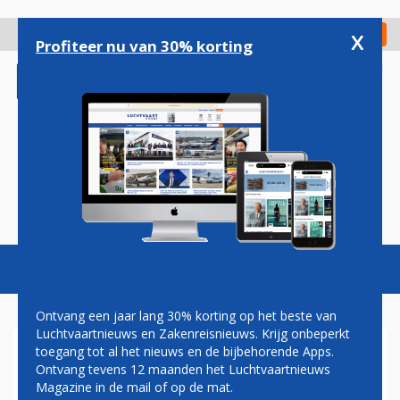
Overslaan
en
x
Digitaal Magazine
Registreer
Check in
naar
Profiteer nu van 30% korting
de
inhoud
gaan
Magazine
Podcasts
Vacatures
Toggl
naviga
Ontvang een jaar lang 30% korting op het beste van
Luchtvaartnieuws en Zakenreisnieuws. Krijg onbeperkt
toegang tot al het nieuws en de bijbehorende Apps.
AIR NEW ZEALAND HAALT
Ontvang tevens 12 maanden het Luchtvaartnieuws
NIEUWE TOPMAN UIT EIGEN
Magazine in de mail of op de mat.