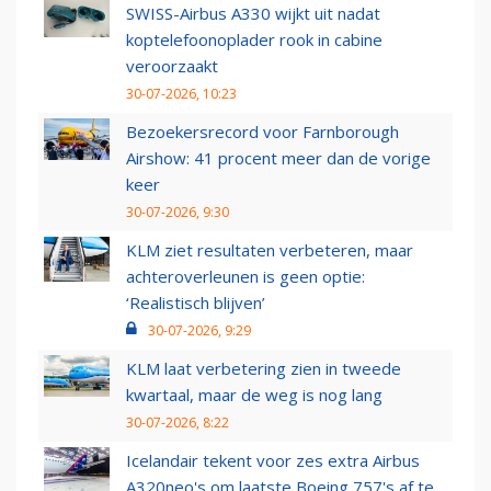
SWISS-Airbus A330 wijkt uit nadat
koptelefoonoplader rook in cabine
veroorzaakt
30-07-2026, 10:23
Bezoekersrecord voor Farnborough
Airshow: 41 procent meer dan de vorige
keer
30-07-2026, 9:30
KLM ziet resultaten verbeteren, maar
achteroverleunen is geen optie:
‘Realistisch blijven’
30-07-2026, 9:29
KLM laat verbetering zien in tweede
kwartaal, maar de weg is nog lang
30-07-2026, 8:22
Icelandair tekent voor zes extra Airbus
A320neo's om laatste Boeing 757's af te