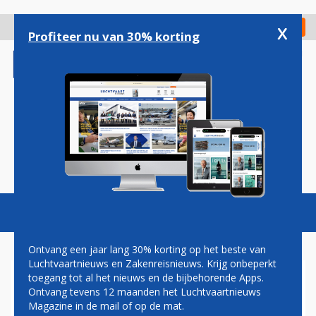
Overslaan
en
x
Digitaal Magazine
Registreer
Check in
naar
Profiteer nu van 30% korting
de
inhoud
gaan
Magazine
Podcasts
Vacatures
Toggl
naviga
Ontvang een jaar lang 30% korting op het beste van
Luchtvaartnieuws en Zakenreisnieuws. Krijg onbeperkt
toegang tot al het nieuws en de bijbehorende Apps.
‘VERTREK DE JUNIAC SLECHT
Ontvang tevens 12 maanden het Luchtvaartnieuws
VOOR BEURSKOERS AIR
Magazine in de mail of op de mat.