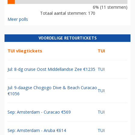
6% (11 stemmen)
Totaal aantal stemmen: 170
Meer polls
VOORDELIGE RETOURTICKETS
TUI vliegtickets
TUI
Jul: 8-dg cruise Oost Middellandse Zee €1235
TUI
Jul: 9-daagse Chogogo Dive & Beach Curacao
TUI
€1056
Sep: Amsterdam - Curacao €569
TUI
Sep: Amsterdam - Aruba €614
TUI