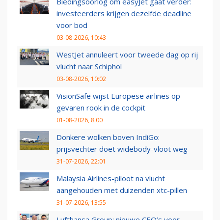
Biedingsoorlog om easyJet gaat verder:
investeerders krijgen dezelfde deadline
voor bod
03-08-2026, 10:43
WestJet annuleert voor tweede dag op rij
vlucht naar Schiphol
03-08-2026, 10:02
VisionSafe wijst Europese airlines op
gevaren rook in de cockpit
01-08-2026, 8:00
Donkere wolken boven IndiGo:
prijsvechter doet widebody-vloot weg
31-07-2026, 22:01
Malaysia Airlines-piloot na vlucht
aangehouden met duizenden xtc-pillen
31-07-2026, 13:55
Lufthansa Group: nieuwe CEO’s voor