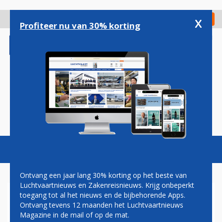
Overslaan
en
x
Digitaal Magazine
Registreer
Check in
naar
Profiteer nu van 30% korting
de
inhoud
gaan
Magazine
Podcasts
Vacatures
Toggl
naviga
Ontvang een jaar lang 30% korting op het beste van
Luchtvaartnieuws en Zakenreisnieuws. Krijg onbeperkt
toegang tot al het nieuws en de bijbehorende Apps.
HOLDING: KAPITAAL WORDT
Ontvang tevens 12 maanden het Luchtvaartnieuws
NIET VAN KLM NAAR AIR
Magazine in de mail of op de mat.