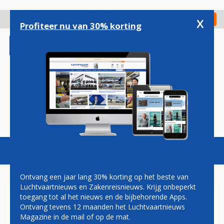
Overslaan
en
x
Digitaal Magazine
Registreer
Check in
naar
Profiteer nu van 30% korting
de
inhoud
gaan
Magazine
Podcasts
Vacatures
Toggl
naviga
Ontvang een jaar lang 30% korting op het beste van
Luchtvaartnieuws en Zakenreisnieuws. Krijg onbeperkt
toegang tot al het nieuws en de bijbehorende Apps.
DOHA
Ontvang tevens 12 maanden het Luchtvaartnieuws
Magazine in de mail of op de mat.