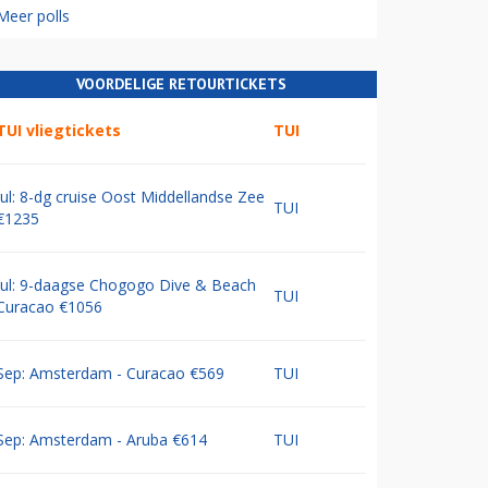
Meer polls
VOORDELIGE RETOURTICKETS
TUI vliegtickets
TUI
Jul: 8-dg cruise Oost Middellandse Zee
TUI
€1235
Jul: 9-daagse Chogogo Dive & Beach
TUI
Curacao €1056
Sep: Amsterdam - Curacao €569
TUI
Sep: Amsterdam - Aruba €614
TUI