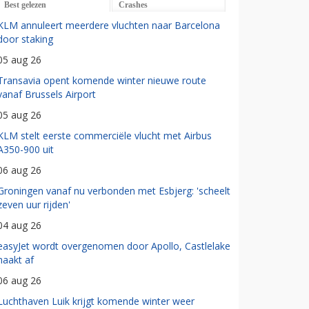
Best gelezen
Crashes
KLM annuleert meerdere vluchten naar Barcelona
door staking
05 aug 26
Transavia opent komende winter nieuwe route
vanaf Brussels Airport
05 aug 26
KLM stelt eerste commerciële vlucht met Airbus
A350-900 uit
06 aug 26
Groningen vanaf nu verbonden met Esbjerg: 'scheelt
zeven uur rijden'
04 aug 26
easyJet wordt overgenomen door Apollo, Castlelake
haakt af
06 aug 26
Luchthaven Luik krijgt komende winter weer