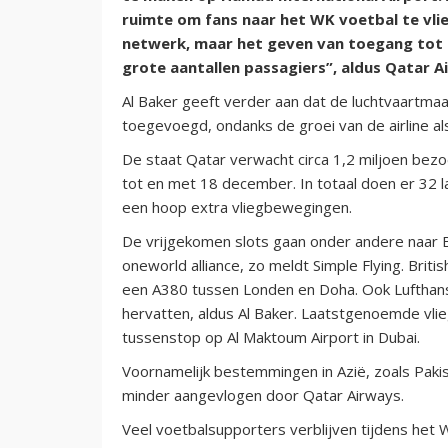
ruimte om fans naar het WK voetbal te vlieg
netwerk, maar het geven van toegang tot 
grote aantallen passagiers”, aldus Qatar A
Al Baker geeft verder aan dat de luchtvaartm
toegevoegd, ondanks de groei van de airline al
De staat Qatar verwacht circa 1,2 miljoen bez
tot en met 18 december. In totaal doen er 32 
een hoop extra vliegbewegingen.
De vrijgekomen slots gaan onder andere naar Br
oneworld alliance, zo meldt Simple Flying. Brit
een A380 tussen Londen en Doha. Ook Lufthans
hervatten, aldus Al Baker. Laatstgenoemde vlieg
tussenstop op Al Maktoum Airport in Dubai.
Voornamelijk bestemmingen in Azië, zoals Paki
minder aangevlogen door Qatar Airways.
Veel voetbalsupporters verblijven tijdens het