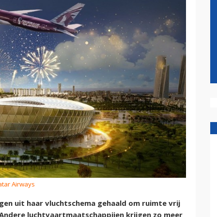
atar Airways
en uit haar vluchtschema gehaald om ruimte vrij
 Andere luchtvaartmaatschappijen krijgen zo meer