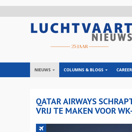
Overslaan
en
naar
de
inhoud
gaan
NIEUWS
COLUMNS & BLOGS
CAREER
QATAR AIRWAYS SCHRAP
VRIJ TE MAKEN VOOR WK