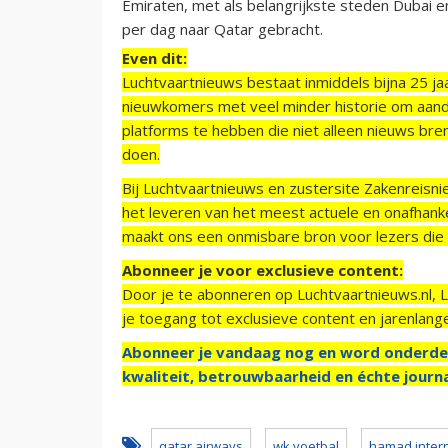
Emiraten, met als belangrijkste steden Dubai e
per dag naar Qatar gebracht.
Even dit:
Luchtvaartnieuws bestaat inmiddels bijna 25 jaa
nieuwkomers met veel minder historie om aand
platforms te hebben die niet alleen nieuws bre
doen.
Bij Luchtvaartnieuws en zustersite Zakenreisn
het leveren van het meest actuele en onafhankel
maakt ons een onmisbare bron voor lezers die g
Abonneer je voor exclusieve content:
Door je te abonneren op Luchtvaartnieuws.nl, 
je toegang tot exclusieve content en jarenlang
Abonneer je vandaag nog en word onderde
kwaliteit, betrouwbaarheid en échte journa
qatar airways
wk voetbal
hamad intern