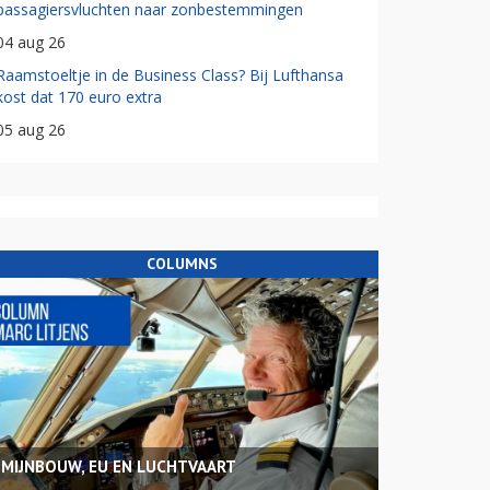
passagiersvluchten naar zonbestemmingen
04 aug 26
Raamstoeltje in de Business Class? Bij Lufthansa
kost dat 170 euro extra
05 aug 26
COLUMNS
MIJNBOUW, EU EN LUCHTVAART