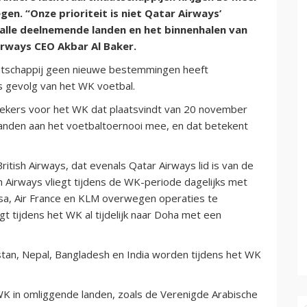
en. “Onze prioriteit is niet Qatar Airways’
alle deelnemende landen en het binnenhalen van
irways CEO Akbar Al Baker.
aatschappij geen nieuwe bestemmingen heeft
s gevolg van het WK voetbal.
oekers voor het WK dat plaatsvindt van 20 november
landen aan het voetbaltoernooi mee, en dat betekent
itish Airways, dat evenals Qatar Airways lid is van de
ish Airways vliegt tijdens de WK-periode dagelijks met
a, Air France en KLM overwegen operaties te
t tijdens het WK al tijdelijk naar Doha met een
stan, Nepal, Bangladesh en India worden tijdens het WK
 WK in omliggende landen, zoals de Verenigde Arabische