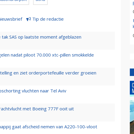
nieuwsbrief
Tip de redactie
 tak SAS op laatste moment afgeblazen
elen nadat piloot 70.000 xtc-pillen smokkelde
elling en ziet orderportefeuille verder groeien
chorting vluchten naar Tel Aviv
vrachtvlucht met Boeing 777F ooit uit
happij gaat afscheid nemen van A220-100-vloot