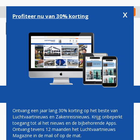
Overslaan
en
x
Digitaal Magazine
Registreer
Check in
naar
Profiteer nu van 30% korting
de
inhoud
gaan
Magazine
Podcasts
Vacatures
Toggl
naviga
Ontvang een jaar lang 30% korting op het beste van
Luchtvaartnieuws en Zakenreisnieuws. Krijg onbeperkt
toegang tot al het nieuws en de bijbehorende Apps.
GENERAL ELECTRIC
Ontvang tevens 12 maanden het Luchtvaartnieuws
Magazine in de mail of op de mat.