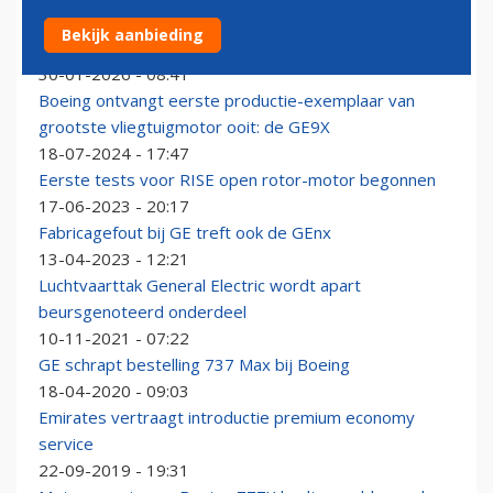
Boeing ontdekt nieuw motorprobleem bij 777-9
Bekijk aanbieding
tijdens inspectie
30-01-2026 - 08:41
Boeing ontvangt eerste productie-exemplaar van
grootste vliegtuigmotor ooit: de GE9X
18-07-2024 - 17:47
Eerste tests voor RISE open rotor-motor begonnen
17-06-2023 - 20:17
Fabricagefout bij GE treft ook de GEnx
13-04-2023 - 12:21
Luchtvaarttak General Electric wordt apart
beursgenoteerd onderdeel
10-11-2021 - 07:22
GE schrapt bestelling 737 Max bij Boeing
18-04-2020 - 09:03
Emirates vertraagt introductie premium economy
service
22-09-2019 - 19:31