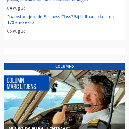
04 aug 26
Raamstoeltje in de Business Class? Bij Lufthansa kost dat
170 euro extra
05 aug 26
COLUMNS
MIJNBOUW, EU EN LUCHTVAART