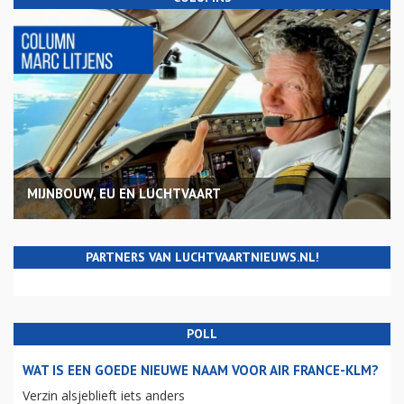
MIJNBOUW, EU EN LUCHTVAART
PARTNERS VAN LUCHTVAARTNIEUWS.NL!
POLL
WAT IS EEN GOEDE NIEUWE NAAM VOOR AIR FRANCE-KLM?
Verzin alsjeblieft iets anders