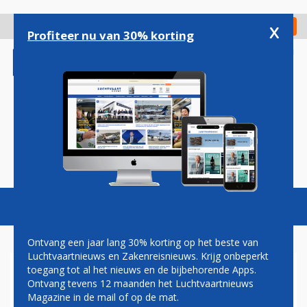
Overslaan
en
x
Digitaal Magazine
Registreer
Check in
naar
Profiteer nu van 30% korting
de
inhoud
gaan
Magazine
Podcasts
Vacatures
Toggl
naviga
Ontvang een jaar lang 30% korting op het beste van
Luchtvaartnieuws en Zakenreisnieuws. Krijg onbeperkt
toegang tot al het nieuws en de bijbehorende Apps.
QUITO
Ontvang tevens 12 maanden het Luchtvaartnieuws
Magazine in de mail of op de mat.