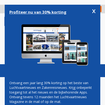
Overslaan
en
x
Digitaal Magazine
Registreer
Check in
naar
Profiteer nu van 30% korting
de
inhoud
gaan
Magazine
Podcasts
Vacatures
Toggl
naviga
Ontvang een jaar lang 30% korting op het beste van
Luchtvaartnieuws en Zakenreisnieuws. Krijg onbeperkt
toegang tot al het nieuws en de bijbehorende Apps.
S7 AIRLINES
Ontvang tevens 12 maanden het Luchtvaartnieuws
Magazine in de mail of op de mat.