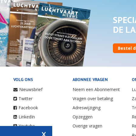
SPECI
DE LA
Bestel d
VOLG ONS
ABONNEE VRAGEN
O
Nieuwsbrief
Neem een Abonnement
Lu
Twitter
Vragen over betaling
Za
Facebook
Adreswijziging
Tr
LinkedIn
Opzeggen
Re
Youtube
Overige vragen
Re
x
Instagram
Av