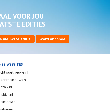
AAL VOOR JOU
ATSTE EDITIES
e nieuwste editie
Word abonnee
NZE WEBSITES
chtvaartnieuws.nl
kenreisnieuws.nl
iptalk.nl
isbizz.nl
ismedia.nl
iabanen.nl