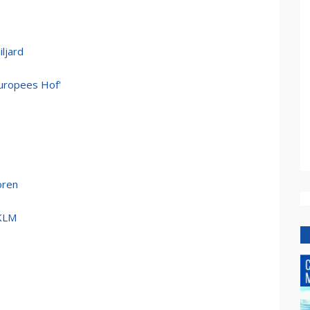
iljard
Europees Hof'
oren
-KLM