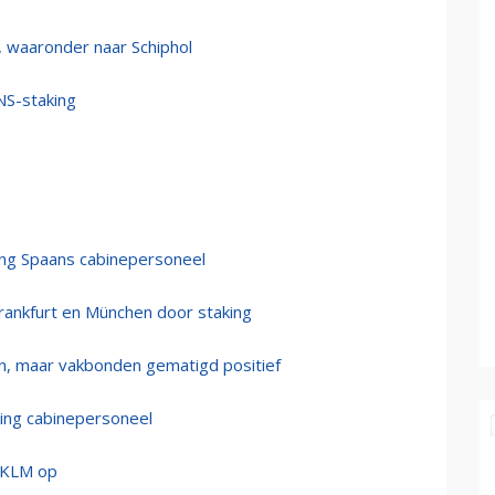
, waaronder naar Schiphol
NS-staking
ing Spaans cabinepersoneel
Frankfurt en München door staking
n, maar vakbonden gematigd positief
king cabinepersoneel
 KLM op