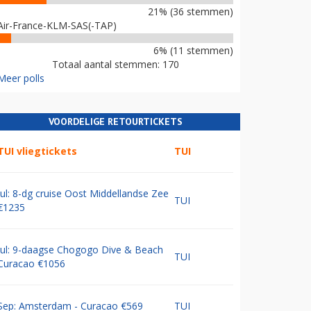
21% (36 stemmen)
Air-France-KLM-SAS(-TAP)
6% (11 stemmen)
Totaal aantal stemmen: 170
Meer polls
VOORDELIGE RETOURTICKETS
TUI vliegtickets
TUI
Jul: 8-dg cruise Oost Middellandse Zee
TUI
€1235
Jul: 9-daagse Chogogo Dive & Beach
TUI
Curacao €1056
Sep: Amsterdam - Curacao €569
TUI