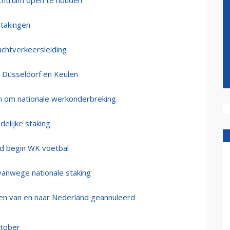
luchtruim open te houden
stakingen
uchtverkeersleiding
 Düsseldorf en Keulen
en om nationale werkonderbreking
delijke staking
d begin WK voetbal
vanwege nationale staking
hten van en naar Nederland geannuleerd
ktober