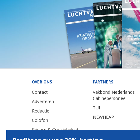
OVER ONS
PARTNERS
Contact
Vakbond Nederlands
Cabinepersoneel
Adverteren
TUI
Redactie
NEWHEAP
Colofon
Privacy & Cookiebeleid
Nieuwsscript