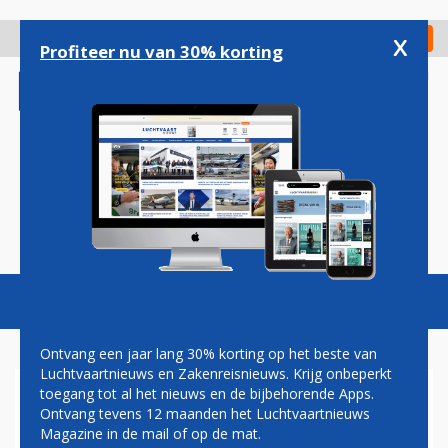
Overslaan
en
x
Digitaal Magazine
Registreer
Check in
naar
Profiteer nu van 30% korting
de
inhoud
gaan
Magazine
Podcasts
Vacatures
Toggl
naviga
Ontvang een jaar lang 30% korting op het beste van
Luchtvaartnieuws en Zakenreisnieuws. Krijg onbeperkt
toegang tot al het nieuws en de bijbehorende Apps.
PERSONEEL NS GAAT
Ontvang tevens 12 maanden het Luchtvaartnieuws
VOLGENDE WEEK STAKEN
Magazine in de mail of op de mat.