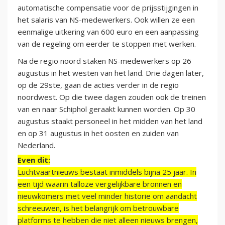
automatische compensatie voor de prijsstijgingen in
het salaris van NS-medewerkers. Ook willen ze een
eenmalige uitkering van 600 euro en een aanpassing
van de regeling om eerder te stoppen met werken.
Na de regio noord staken NS-medewerkers op 26
augustus in het westen van het land. Drie dagen later,
op de 29ste, gaan de acties verder in de regio
noordwest. Op die twee dagen zouden ook de treinen
van en naar Schiphol geraakt kunnen worden. Op 30
augustus staakt personeel in het midden van het land
en op 31 augustus in het oosten en zuiden van
Nederland.
Even dit:
Luchtvaartnieuws bestaat inmiddels bijna 25 jaar. In
een tijd waarin talloze vergelijkbare bronnen en
nieuwkomers met veel minder historie om aandacht
schreeuwen, is het belangrijk om betrouwbare
platforms te hebben die niet alleen nieuws brengen,