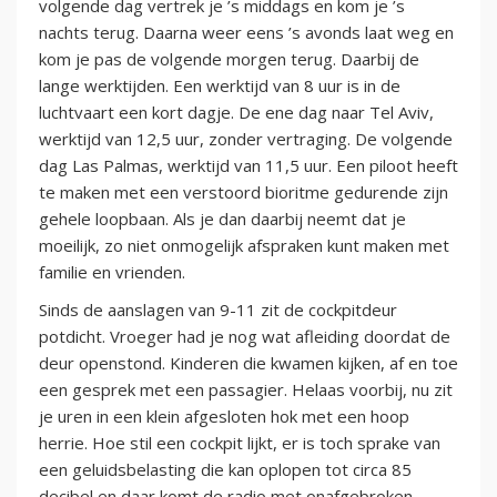
volgende dag vertrek je ’s middags en kom je ’s
nachts terug. Daarna weer eens ’s avonds laat weg en
kom je pas de volgende morgen terug. Daarbij de
lange werktijden. Een werktijd van 8 uur is in de
luchtvaart een kort dagje. De ene dag naar Tel Aviv,
werktijd van 12,5 uur, zonder vertraging. De volgende
dag Las Palmas, werktijd van 11,5 uur. Een piloot heeft
te maken met een verstoord bioritme gedurende zijn
gehele loopbaan. Als je dan daarbij neemt dat je
moeilijk, zo niet onmogelijk afspraken kunt maken met
familie en vrienden.
Sinds de aanslagen van 9-11 zit de cockpitdeur
potdicht. Vroeger had je nog wat afleiding doordat de
deur openstond. Kinderen die kwamen kijken, af en toe
een gesprek met een passagier. Helaas voorbij, nu zit
je uren in een klein afgesloten hok met een hoop
herrie. Hoe stil een cockpit lijkt, er is toch sprake van
een geluidsbelasting die kan oplopen tot circa 85
decibel en daar komt de radio met onafgebroken