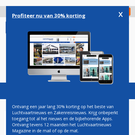
Overslaan
en
x
Digitaal Magazine
Registreer
Check in
naar
Profiteer nu van 30% korting
de
inhoud
gaan
Magazine
Podcasts
Vacatures
Toggl
naviga
Ontvang een jaar lang 30% korting op het beste van
Luchtvaartnieuws en Zakenreisnieuws. Krijg onbeperkt
toegang tot al het nieuws en de bijbehorende Apps.
PAUL GROVE: HET LEVEN VAN
Ontvang tevens 12 maanden het Luchtvaartnieuws
EEN PILOOT
Magazine in de mail of op de mat.