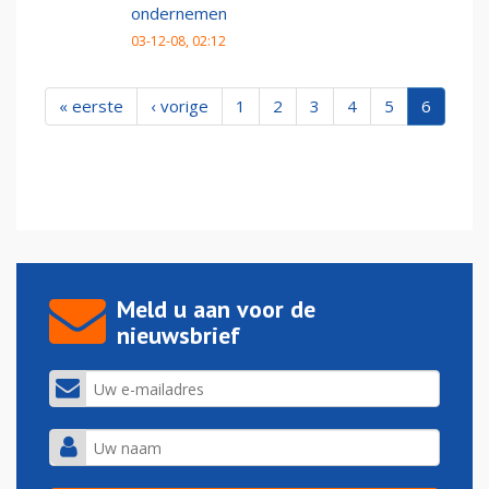
ondernemen
03-12-08, 02:12
« eerste
‹ vorige
1
2
3
4
5
6
Meld u aan voor de
nieuwsbrief