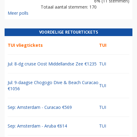
6% (11 stemmen)
Totaal aantal stemmen: 170
Meer polls
VOORDELIGE RETOURTICKETS
TUI vliegtickets
TUI
Jul: 8-dg cruise Oost Middellandse Zee €1235
TUI
Jul: 9-daagse Chogogo Dive & Beach Curacao
TUI
€1056
Sep: Amsterdam - Curacao €569
TUI
Sep: Amsterdam - Aruba €614
TUI