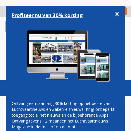
Overslaan
en
x
Digitaal Magazine
Registreer
Check in
naar
Profiteer nu van 30% korting
de
inhoud
gaan
Magazine
Podcasts
Vacatures
Toggl
naviga
Ontvang een jaar lang 30% korting op het beste van
Luchtvaartnieuws en Zakenreisnieuws. Krijg onbeperkt
toegang tot al het nieuws en de bijbehorende Apps.
PAUL GROVE: VEILIGHEID VAN
Ontvang tevens 12 maanden het Luchtvaartnieuws
HET LUCHTVERKEER
Magazine in de mail of op de mat.