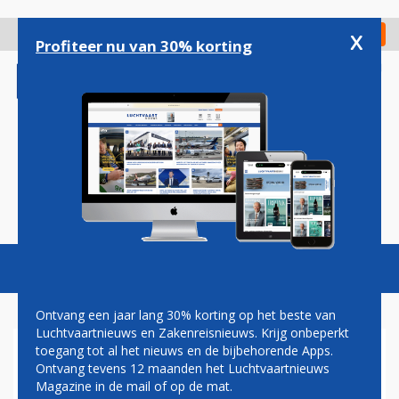
Overslaan
en
x
Digitaal Magazine
Registreer
Check in
naar
Profiteer nu van 30% korting
de
inhoud
gaan
Magazine
Podcasts
Vacatures
Toggl
naviga
Ontvang een jaar lang 30% korting op het beste van
Luchtvaartnieuws en Zakenreisnieuws. Krijg onbeperkt
toegang tot al het nieuws en de bijbehorende Apps.
GEWONDEN BIJ
Ontvang tevens 12 maanden het Luchtvaartnieuws
VLIEGTUIGONGELUK IN
Magazine in de mail of op de mat.