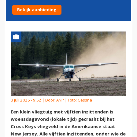
AMERIKAANSE STAAT NEW
Bekijk aanbieding
JERSEY
3 juli 2025 - 9:52 | Door:
ANP
| Foto: Cessna
Een klein vliegtuig met vijftien inzittenden is
woensdagavond (lokale tijd) gecrasht bij het
Cross Keys vliegveld in de Amerikaanse staat
New Jersey. Alle vijftien inzittenden, onder wie de