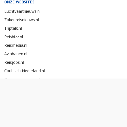
ONZE WEBSITES
Luchtvaartnieuws.nl
Zakenreisnieuws.nl
Triptalk.nl
Reisbizz.nl
Reismedia.nl
Aviabanen.nl
Reisjobs.nl
Caribisch Nederland.nl
Careerexperience.nl
Zakenreisawards.nl
Copyright Reismedia BV 2026 -
Cookieinstellingen