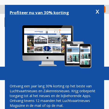
Overslaan
en
x
Digitaal Magazine
Registreer
Check in
naar
Profiteer nu van 30% korting
de
inhoud
gaan
Magazine
Podcasts
Vacatures
Toggl
naviga
Ontvang een jaar lang 30% korting op het beste van
Luchtvaartnieuws en Zakenreisnieuws. Krijg onbeperkt
toegang tot al het nieuws en de bijbehorende Apps.
’MOEDERBEDRIJF FOKKER
Ontvang tevens 12 maanden het Luchtvaartnieuws
WIL BELEGGERS PAAIEN’
Magazine in de mail of op de mat.