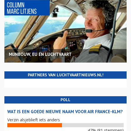
MIJNBOUW, EU EN LUCHTVAART
PARTNERS VAN LUCHTVAARTNIEUWS.NL!
POLL
WAT IS EEN GOEDE NIEUWE NAAM VOOR AIR FRANCE-KLM?
Verzin alsjeblieft iets anders
47% (81 stemmen)