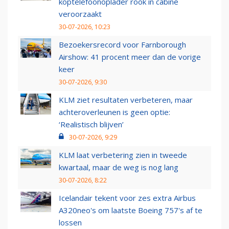
koptelefoonoplader rook in cabine
veroorzaakt
30-07-2026, 10:23
Bezoekersrecord voor Farnborough
Airshow: 41 procent meer dan de vorige
keer
30-07-2026, 9:30
KLM ziet resultaten verbeteren, maar
achteroverleunen is geen optie:
‘Realistisch blijven’
30-07-2026, 9:29
KLM laat verbetering zien in tweede
kwartaal, maar de weg is nog lang
30-07-2026, 8:22
Icelandair tekent voor zes extra Airbus
A320neo's om laatste Boeing 757's af te
lossen