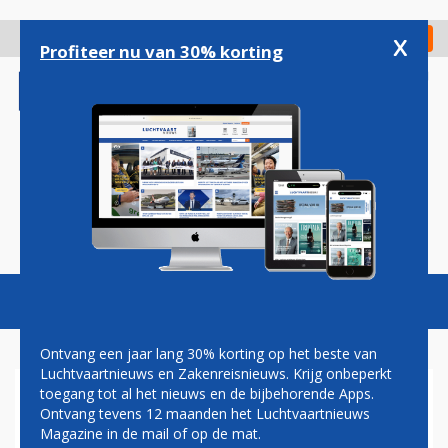
Overslaan
en
x
Digitaal Magazine
Registreer
Check in
naar
Profiteer nu van 30% korting
de
inhoud
gaan
Magazine
Podcasts
Vacatures
Toggl
naviga
Ontvang een jaar lang 30% korting op het beste van
Luchtvaartnieuws en Zakenreisnieuws. Krijg onbeperkt
toegang tot al het nieuws en de bijbehorende Apps.
TECHNOLOGIE
Ontvang tevens 12 maanden het Luchtvaartnieuws
Magazine in de mail of op de mat.