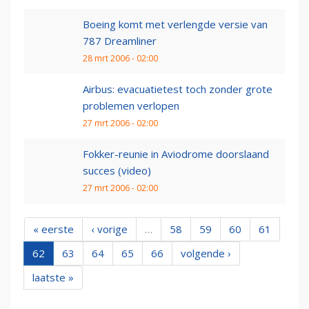
Boeing komt met verlengde versie van
787 Dreamliner
28 mrt 2006 - 02:00
Airbus: evacuatietest toch zonder grote
problemen verlopen
27 mrt 2006 - 02:00
Fokker-reunie in Aviodrome doorslaand
succes (video)
27 mrt 2006 - 02:00
« eerste
‹ vorige
…
58
59
60
61
62
63
64
65
66
volgende ›
laatste »