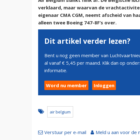
Air Belgium slankt flink af. De Belgische luc
verklaard, maar waarvan de vrachtactivit
eigenaar CMA CGM, neemt afscheid van haa
alleen twee Boeing 747-8F’s over.
Dit artikel verder lezen?
Bent u nog geen member van Luchtvaartnieu
al vanaf € 5,45 per maand. Klik dan op ond
informatie.
Word nu member
Inloggen
air belgium
Verstuur per e-mail
Meld u aan voor de 