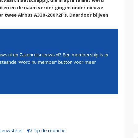
htvaartmaatschappij, die in april failliet werd
eiten en de naam verder gingen onder nieuwe
r twee Airbus A330-200P2F’s. Daardoor blijven
ws.nl en Zakenreisnieuws.nl? Een membership is er
erstaande 'Word nu member' button voor meer
nieuwsbrief
Tip de redactie