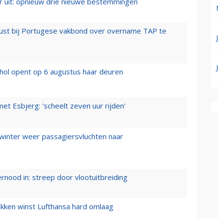
er uit: opnieuw drie nieuwe bestemmingen
rust bij Portugese vakbond over overname TAP te
hol opent op 6 augustus haar deuren
t Esbjerg: 'scheelt zeven uur rijden'
 winter weer passagiersvluchten naar
ernood in: streep door vlootuitbreiding
ukken winst Lufthansa hard omlaag