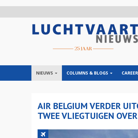
Overslaan
en
naar
de
inhoud
gaan
NIEUWS
COLUMNS & BLOGS
CAREER
AIR BELGIUM VERDER UI
TWEE VLIEGTUIGEN OVER