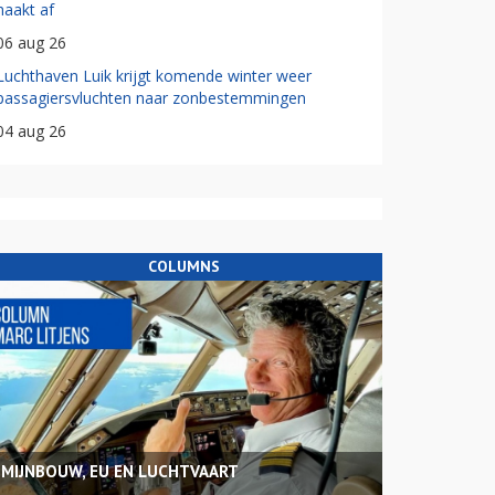
haakt af
06 aug 26
Luchthaven Luik krijgt komende winter weer
passagiersvluchten naar zonbestemmingen
04 aug 26
COLUMNS
MIJNBOUW, EU EN LUCHTVAART