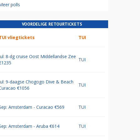
Meer polls
VOORDELIGE RETOURTICKETS
TUI vliegtickets
TUI
Jul: 8-dg cruise Oost Middellandse Zee
TUI
€1235
Jul: 9-daagse Chogogo Dive & Beach
TUI
Curacao €1056
Sep: Amsterdam - Curacao €569
TUI
Sep: Amsterdam - Aruba €614
TUI