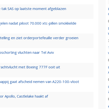
 tak SAS op laatste moment afgeblazen
elen nadat piloot 70.000 xtc-pillen smokkelde
elling en ziet orderportefeuille verder groeien
chorting vluchten naar Tel Aviv
vrachtvlucht met Boeing 777F ooit uit
happij gaat afscheid nemen van A220-100-vloot
 Apollo, Castlelake haakt af