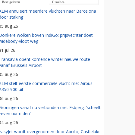
Best gelezen
Crashes
KLM annuleert meerdere vluchten naar Barcelona
door staking
05 aug 26
Donkere wolken boven IndiGo: prijsvechter doet
widebody-vloot weg
31 jul 26
Transavia opent komende winter nieuwe route
vanaf Brussels Airport
05 aug 26
KLM stelt eerste commerciële vlucht met Airbus
A350-900 uit
06 aug 26
Groningen vanaf nu verbonden met Esbjerg: 'scheelt
zeven uur rijden'
04 aug 26
easyJet wordt overgenomen door Apollo, Castlelake