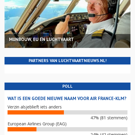
MIJNBOUW, EU EN LUCHTVAART
PARTNERS VAN LUCHTVAARTNIEUWS.NL!
POLL
WAT IS EEN GOEDE NIEUWE NAAM VOOR AIR FRANCE-KLM?
Verzin alsjeblieft iets anders
47% (81 stemmen)
European Airlines Group (EAG)
24% (42 stemmen)