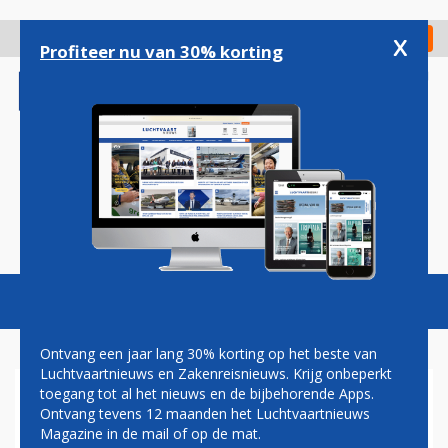
Overslaan
en
x
Digitaal Magazine
Registreer
Check in
naar
Profiteer nu van 30% korting
de
inhoud
gaan
Magazine
Podcasts
Vacatures
Toggl
naviga
Ontvang een jaar lang 30% korting op het beste van
Luchtvaartnieuws en Zakenreisnieuws. Krijg onbeperkt
toegang tot al het nieuws en de bijbehorende Apps.
AIR CANADA ZET IN OP
Ontvang tevens 12 maanden het Luchtvaartnieuws
SNELLE GROEI OP SCHIPHOL
Magazine in de mail of op de mat.