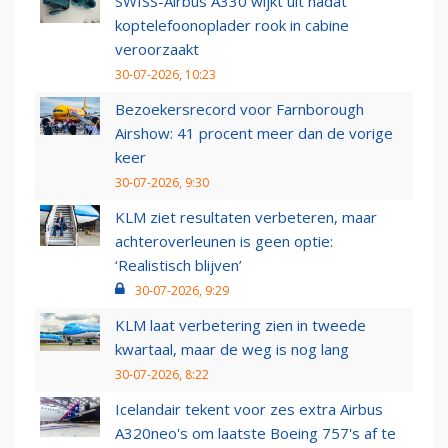
SWISS-Airbus A330 wijkt uit nadat
koptelefoonoplader rook in cabine
veroorzaakt
30-07-2026, 10:23
Bezoekersrecord voor Farnborough
Airshow: 41 procent meer dan de vorige
keer
30-07-2026, 9:30
KLM ziet resultaten verbeteren, maar
achteroverleunen is geen optie:
‘Realistisch blijven’
30-07-2026, 9:29
KLM laat verbetering zien in tweede
kwartaal, maar de weg is nog lang
30-07-2026, 8:22
Icelandair tekent voor zes extra Airbus
A320neo's om laatste Boeing 757's af te