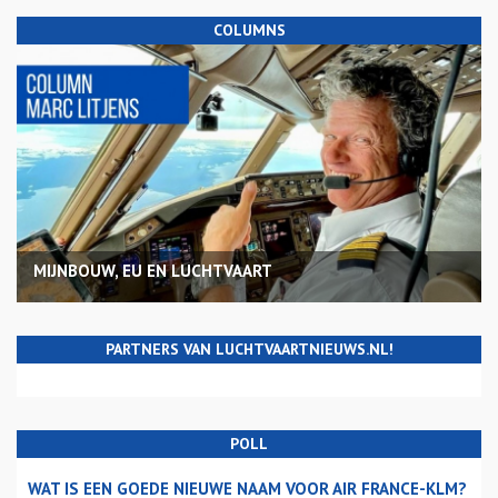
COLUMNS
MIJNBOUW, EU EN LUCHTVAART
PARTNERS VAN LUCHTVAARTNIEUWS.NL!
POLL
WAT IS EEN GOEDE NIEUWE NAAM VOOR AIR FRANCE-KLM?