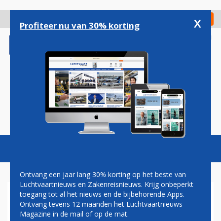
Overslaan
en
x
Digitaal Magazine
Registreer
Check in
naar
Profiteer nu van 30% korting
de
inhoud
gaan
Magazine
Podcasts
Vacatures
Toggl
naviga
Ontvang een jaar lang 30% korting op het beste van
Luchtvaartnieuws en Zakenreisnieuws. Krijg onbeperkt
toegang tot al het nieuws en de bijbehorende Apps.
AIR FRANCE-KLM VERSTERKT
Ontvang tevens 12 maanden het Luchtvaartnieuws
BAND MET CHINA EASTERN
Magazine in de mail of op de mat.