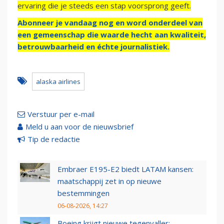
ervaring die je steeds een stap voorsprong geeft.
Abonneer je vandaag nog en word onderdeel van
een gemeenschap die waarde hecht aan kwaliteit,
betrouwbaarheid en échte journalistiek.
alaska airlines
Verstuur per e-mail
Meld u aan voor de nieuwsbrief
Tip de redactie
Embraer E195-E2 biedt LATAM kansen:
maatschappij zet in op nieuwe
bestemmingen
06-08-2026, 14:27
Boeing krijgt nieuwe tegenvaller: