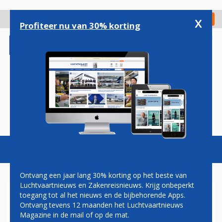
Overslaan
en
x
Digitaal Magazine
Registreer
Check in
naar
Profiteer nu van 30% korting
de
inhoud
gaan
Magazine
Podcasts
Vacatures
Toggl
naviga
Ontvang een jaar lang 30% korting op het beste van
Luchtvaartnieuws en Zakenreisnieuws. Krijg onbeperkt
toegang tot al het nieuws en de bijbehorende Apps.
ALASKA AIRLINES SCHRAPT
Ontvang tevens 12 maanden het Luchtvaartnieuws
120 VLUCHTEN TERWIJL
Magazine in de mail of op de mat.