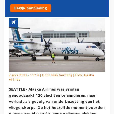
PILOTEN ACTIE VOEREN
Bekijk aanbieding
2 april 2022 - 11:14 | Door:
Niek Vernooij
| Foto: Alaska
Airlines
SEATTLE - Alaska Airlines was vrijdag
genoodzaakt 120 vluchten te annuleren, naar
verluidt als gevolg van onderbezetting van het
vliegerskorps. Op het hetzelfde moment voerden
piloten van Alaska Airlines op diverse plekken