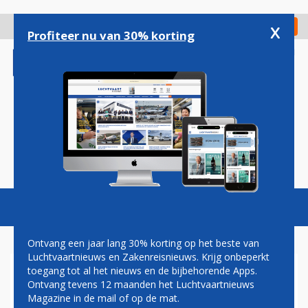
Overslaan
en
x
Digitaal Magazine
Registreer
Check in
naar
Profiteer nu van 30% korting
de
inhoud
gaan
Magazine
Podcasts
Vacatures
Toggl
naviga
Ontvang een jaar lang 30% korting op het beste van
Luchtvaartnieuws en Zakenreisnieuws. Krijg onbeperkt
toegang tot al het nieuws en de bijbehorende Apps.
AMERICAN AIRLINES MIJDT
Ontvang tevens 12 maanden het Luchtvaartnieuws
VENEZUELA OM
Magazine in de mail of op de mat.