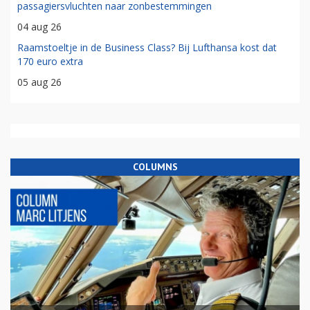
passagiersvluchten naar zonbestemmingen
04 aug 26
Raamstoeltje in de Business Class? Bij Lufthansa kost dat
170 euro extra
05 aug 26
COLUMNS