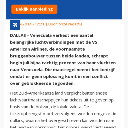
VALUTARUZIE
Bekijk aanbieding
18 juni 2014 - 12:21 | Door:
onze redactie
DALLAS - Venezuala verliest een aantal
belangrijke luchtverbindingen met de VS.
American Airlines, de voornaamste
bruggenbouwer tussen beide landen, schrapt
begin juli bijna tachtig procent van haar vluchten
naar Venezuela. Die maatregel neemt het bedrijf
omdat er geen oplossing komt in een conflict
over geblokkeerde tegoeden.
Het Zuid-Amerikaanse land verplicht buitenlandse
luchtvaartmaatschappijen hun tickets uit te geven op
basis van de bolivar, de lokale valuta. De
ticketopbrengst moet vervolgens worden omgezet in
dollars, waarna het overgeschreven kan worden naar
het land van oorsprong. Dat proces werkt vertragend,