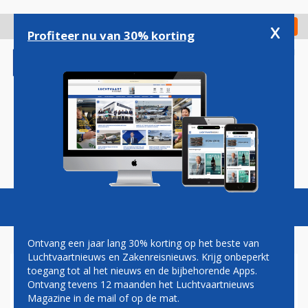
Overslaan
en
x
Digitaal Magazine
Registreer
Check in
naar
Profiteer nu van 30% korting
de
inhoud
gaan
Magazine
Podcasts
Vacatures
Toggl
naviga
Ontvang een jaar lang 30% korting op het beste van
Luchtvaartnieuws en Zakenreisnieuws. Krijg onbeperkt
toegang tot al het nieuws en de bijbehorende Apps.
ANVR WIL GEEN
Ontvang tevens 12 maanden het Luchtvaartnieuws
ONOMKEERBARE STAPPEN
Magazine in de mail of op de mat.