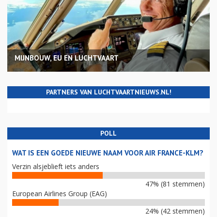
MIJNBOUW, EU EN LUCHTVAART
PARTNERS VAN LUCHTVAARTNIEUWS.NL!
POLL
WAT IS EEN GOEDE NIEUWE NAAM VOOR AIR FRANCE-KLM?
Verzin alsjeblieft iets anders
47% (81 stemmen)
European Airlines Group (EAG)
24% (42 stemmen)