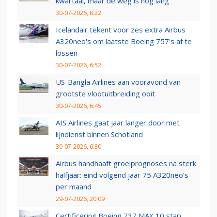
kwartaal, maar de weg is nog lang
30-07-2026, 8:22
Icelandair tekent voor zes extra Airbus
A320neo's om laatste Boeing 757's af te
lossen
30-07-2026, 6:52
US-Bangla Airlines aan vooravond van
grootste vlootuitbreiding ooit
30-07-2026, 6:45
AIS Airlines gaat jaar langer door met
lijndienst binnen Schotland
30-07-2026, 6:30
Airbus handhaaft groeiprognoses na sterk
halfjaar: eind volgend jaar 75 A320neo’s
per maand
29-07-2026, 20:09
Certificering Boeing 737 MAX 10 stap