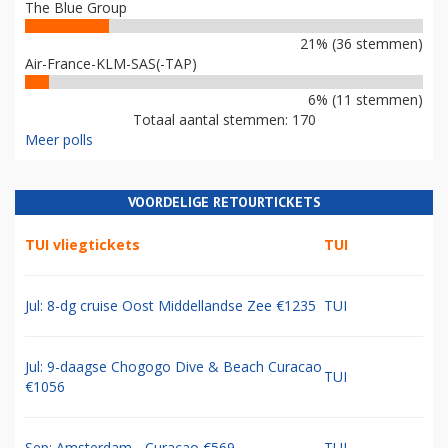
The Blue Group
21% (36 stemmen)
Air-France-KLM-SAS(-TAP)
6% (11 stemmen)
Totaal aantal stemmen: 170
Meer polls
VOORDELIGE RETOURTICKETS
TUI vliegtickets
TUI
Jul: 8-dg cruise Oost Middellandse Zee €1235
TUI
Jul: 9-daagse Chogogo Dive & Beach Curacao
TUI
€1056
Sep: Amsterdam - Curacao €569
TUI