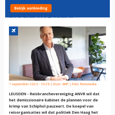
VAN DEMISSIONAIR KABINET
Bekijk aanbieding
IN SCHIPHOL-KRIMP
1 september 2023 - 10:29 | Door:
ANP
| Foto: Reismedia
LEUSDEN - Reisbranchevereniging ANVR wil dat
het demissionaire kabinet de plannen voor de
krimp van Schiphol pauzeert. De koepel van
reisorganisaties wil dat politiek Den Haag het