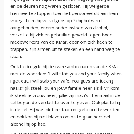
en de deuren nog waren gesloten. Hij weigerde
hiermee te stoppen toen het personeel dit aan hem
vroeg. Toen hij vervolgens op Schiphol werd
aangehouden, enorm onder invloed van alcohol,
verzette hij zich en gebruikte geweld tegen twee
medewerkers van de KMar, door om zich heen te
trappen, zijn armen uit te steken en een hand weg te
slaan.
Ook bedreigde hij de twee ambtenaren van de KMar
met de woorden: "I will stab you and your family when
i get out, i will stab your wife. You guys are fucking
nazi’s" (ik steek jou en jouw familie neer als ik vrijkom,
ik steek je vrouw neer, jullie zijn nazi’s). Eenmaal in de
cel begon de verdachte over te geven. Ook plaste hij
in de cel. Hij was niet in staat om gehoord te worden
en ook kon hij niet blazen om na te gaan hoeveel
alcohol hij op had.