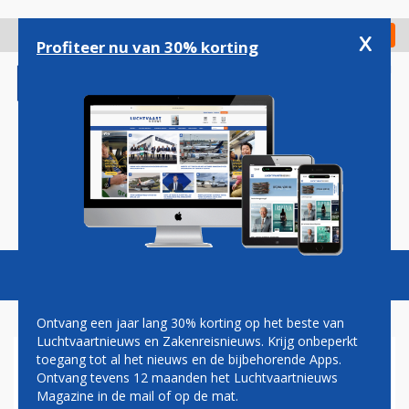
Overslaan
en
x
Digitaal Magazine
Registreer
Check in
naar
Profiteer nu van 30% korting
de
inhoud
gaan
Magazine
Podcasts
Vacatures
Toggl
naviga
Ontvang een jaar lang 30% korting op het beste van
Luchtvaartnieuws en Zakenreisnieuws. Krijg onbeperkt
toegang tot al het nieuws en de bijbehorende Apps.
BOETES VOOR
Ontvang tevens 12 maanden het Luchtvaartnieuws
HERRIESCHOPPERS AAN
Magazine in de mail of op de mat.