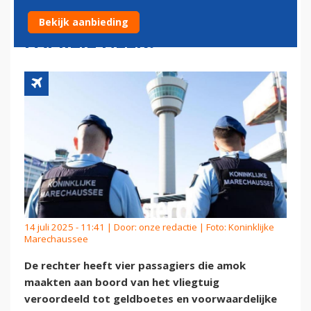
BOORD: 'IK STEEK JOU EN JE
Bekijk aanbieding
FAMILIE NEER!'
14 juli 2025 - 11:41 | Door:
onze redactie
| Foto: Koninklijke
Marechaussee
De rechter heeft vier passagiers die amok
maakten aan boord van het vliegtuig
veroordeeld tot geldboetes en voorwaardelijke