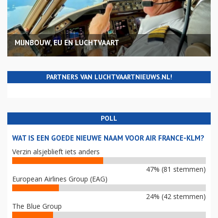
MIJNBOUW, EU EN LUCHTVAART
PARTNERS VAN LUCHTVAARTNIEUWS.NL!
POLL
WAT IS EEN GOEDE NIEUWE NAAM VOOR AIR FRANCE-KLM?
Verzin alsjeblieft iets anders
47% (81 stemmen)
European Airlines Group (EAG)
24% (42 stemmen)
The Blue Group