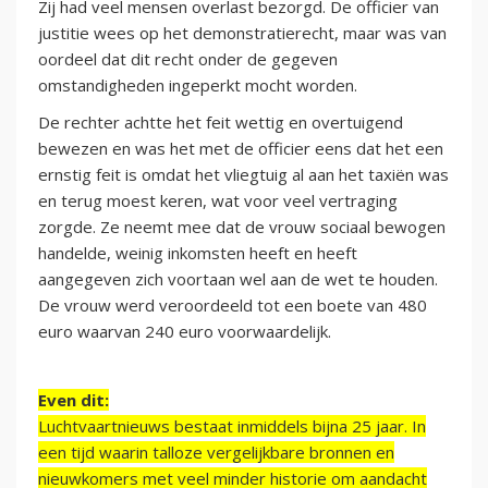
Zij had veel mensen overlast bezorgd. De officier van
justitie wees op het demonstratierecht, maar was van
oordeel dat dit recht onder de gegeven
omstandigheden ingeperkt mocht worden.
De rechter achtte het feit wettig en overtuigend
bewezen en was het met de officier eens dat het een
ernstig feit is omdat het vliegtuig al aan het taxiën was
en terug moest keren, wat voor veel vertraging
zorgde. Ze neemt mee dat de vrouw sociaal bewogen
handelde, weinig inkomsten heeft en heeft
aangegeven zich voortaan wel aan de wet te houden.
De vrouw werd veroordeeld tot een boete van 480
euro waarvan 240 euro voorwaardelijk.
Even dit:
Luchtvaartnieuws bestaat inmiddels bijna 25 jaar. In
een tijd waarin talloze vergelijkbare bronnen en
nieuwkomers met veel minder historie om aandacht