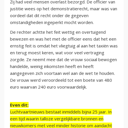
Zij had veel mensen overlast bezorgd. De officier van
justitie wees op het demonstratierecht, maar was van
oordeel dat dit recht onder de gegeven
omstandigheden ingeperkt mocht worden.
De rechter achtte het feit wettig en overtuigend
bewezen en was het met de officier eens dat het een
ernstig feit is omdat het vliegtuig al aan het taxiën was
en terug moest keren, wat voor veel vertraging
zorgde. Ze neemt mee dat de vrouw sociaal bewogen
handelde, weinig inkomsten heeft en heeft
aangegeven zich voortaan wel aan de wet te houden.
De vrouw werd veroordeeld tot een boete van 480
euro waarvan 240 euro voorwaardelijk.
Even dit:
Luchtvaartnieuws bestaat inmiddels bijna 25 jaar. In
een tijd waarin talloze vergelijkbare bronnen en
nieuwkomers met veel minder historie om aandacht