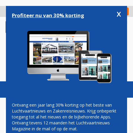
Overslaan
en
x
Digitaal Magazine
Registreer
Check in
naar
Profiteer nu van 30% korting
de
inhoud
gaan
Magazine
Podcasts
Vacatures
Toggl
naviga
Ontvang een jaar lang 30% korting op het beste van
Luchtvaartnieuws en Zakenreisnieuws. Krijg onbeperkt
toegang tot al het nieuws en de bijbehorende Apps.
BOETES VOOR
Ontvang tevens 12 maanden het Luchtvaartnieuws
HERRIESCHOPPERS AAN
Magazine in de mail of op de mat.