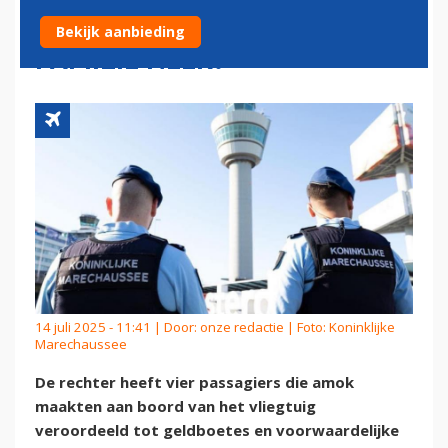
BOORD: 'IK STEEK JOU EN JE
Bekijk aanbieding
FAMILIE NEER!'
14 juli 2025 - 11:41 | Door:
onze redactie
| Foto: Koninklijke
Marechaussee
De rechter heeft vier passagiers die amok
maakten aan boord van het vliegtuig
veroordeeld tot geldboetes en voorwaardelijke