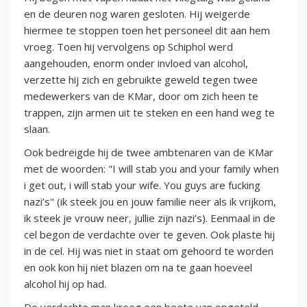
en de deuren nog waren gesloten. Hij weigerde
hiermee te stoppen toen het personeel dit aan hem
vroeg. Toen hij vervolgens op Schiphol werd
aangehouden, enorm onder invloed van alcohol,
verzette hij zich en gebruikte geweld tegen twee
medewerkers van de KMar, door om zich heen te
trappen, zijn armen uit te steken en een hand weg te
slaan.
Ook bedreigde hij de twee ambtenaren van de KMar
met de woorden: "I will stab you and your family when
i get out, i will stab your wife. You guys are fucking
nazi’s" (ik steek jou en jouw familie neer als ik vrijkom,
ik steek je vrouw neer, jullie zijn nazi’s). Eenmaal in de
cel begon de verdachte over te geven. Ook plaste hij
in de cel. Hij was niet in staat om gehoord te worden
en ook kon hij niet blazen om na te gaan hoeveel
alcohol hij op had.