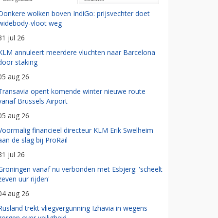
Donkere wolken boven IndiGo: prijsvechter doet
widebody-vloot weg
31 jul 26
KLM annuleert meerdere vluchten naar Barcelona
door staking
05 aug 26
Transavia opent komende winter nieuwe route
vanaf Brussels Airport
05 aug 26
Voormalig financieel directeur KLM Erik Swelheim
aan de slag bij ProRail
31 jul 26
Groningen vanaf nu verbonden met Esbjerg: 'scheelt
zeven uur rijden'
04 aug 26
Rusland trekt vliegvergunning Izhavia in wegens
zorgen over veiligheid