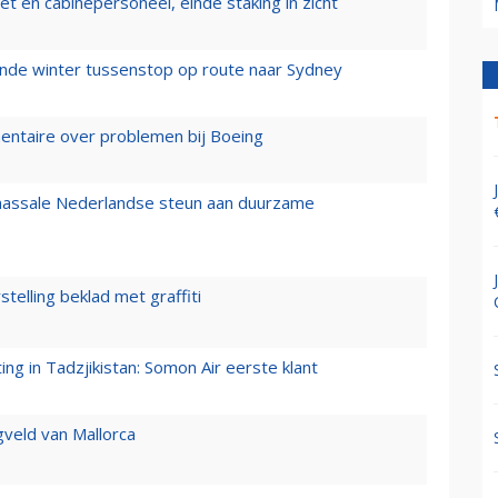
t en cabinepersoneel, einde staking in zicht
mende winter tussenstop op route naar Sydney
mentaire over problemen bij Boeing
 massale Nederlandse steun aan duurzame
stelling beklad met graffiti
g in Tadzjikistan: Somon Air eerste klant
gveld van Mallorca