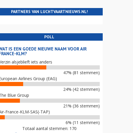
PARTNERS VAN LUCHTVAARTNIEUWS.NL!
POLL
WAT IS EEN GOEDE NIEUWE NAAM VOOR AIR
FRANCE-KLM?
Verzin alsjeblieft iets anders
47% (81 stemmen)
European Airlines Group (EAG)
24% (42 stemmen)
The Blue Group
21% (36 stemmen)
Air-France-KLM-SAS(-TAP)
6% (11 stemmen)
Totaal aantal stemmen: 170