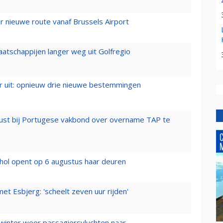
 nieuwe route vanaf Brussels Airport
aatschappijen langer weg uit Golfregio
er uit: opnieuw drie nieuwe bestemmingen
rust bij Portugese vakbond over overname TAP te
hol opent op 6 augustus haar deuren
t Esbjerg: 'scheelt zeven uur rijden'
 winter weer passagiersvluchten naar