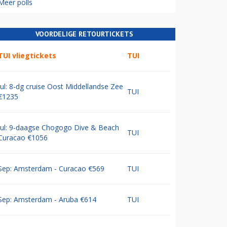
Meer polls
VOORDELIGE RETOURTICKETS
TUI vliegtickets
TUI
Jul: 8-dg cruise Oost Middellandse Zee
TUI
€1235
Jul: 9-daagse Chogogo Dive & Beach
TUI
Curacao €1056
Sep: Amsterdam - Curacao €569
TUI
Sep: Amsterdam - Aruba €614
TUI