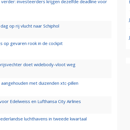
verder: investeerders krijgen dezelfde deadline voor
ag op rij vlucht naar Schiphol
es op gevaren rook in de cockpit
prijsvechter doet widebody-vloot weg
cht aangehouden met duizenden xtc-pillen
oor Edelweiss en Lufthansa City Airlines
ederlandse luchthavens in tweede kwartaal