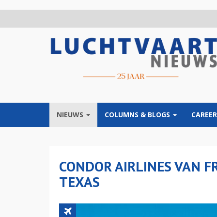
Overslaan
en
naar
de
inhoud
gaan
NIEUWS
COLUMNS & BLOGS
CAREER
CONDOR AIRLINES VAN F
TEXAS