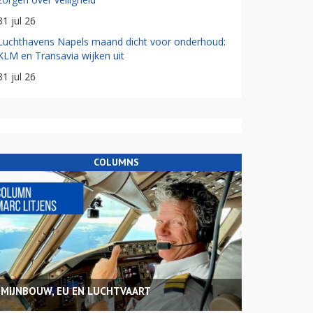
31 jul 26
Luchthavens Napels maand dicht voor onderhoud:
KLM en Transavia wijken uit
31 jul 26
COLUMNS
MIJNBOUW, EU EN LUCHTVAART