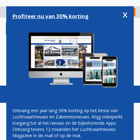
Overslaan
en
x
Digitaal Magazine
Registreer
Check in
naar
Profiteer nu van 30% korting
de
inhoud
gaan
Magazine
Podcasts
Vacatures
Toggl
naviga
Ontvang een jaar lang 30% korting op het beste van
Luchtvaartnieuws en Zakenreisnieuws. Krijg onbeperkt
toegang tot al het nieuws en de bijbehorende Apps.
EERSTE KLM 787-9 VLUCHT
Ontvang tevens 12 maanden het Luchtvaartnieuws
NAAR BAHREIN
Magazine in de mail of op de mat.