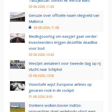
Tadzjikistan: Somon Air eerste klant
03-08-2026, 11:26
Geruzie over officiële naam vliegveld van
Mallorca
03-08-2026, 11:06
Biedingsoorlog om easyJet gaat verder:
investeerders krijgen dezelfde deadline
voor bod
03-08-2026, 10:43
WestJet annuleert voor tweede dag op rij
vlucht naar Schiphol
03-08-2026, 10:02
VisionSafe wijst Europese airlines op
gevaren rook in de cockpit
01-08-2026, 8:00
Donkere wolken boven IndiGo:
prijsvechter doet widebody-vloot weg