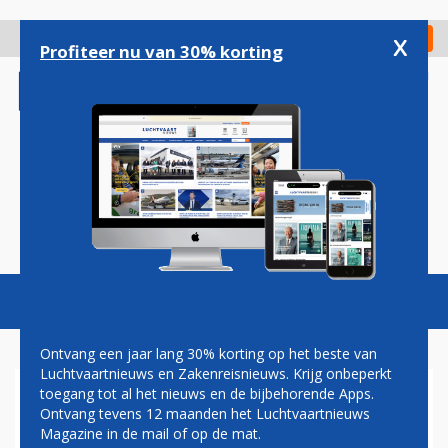
Overslaan
en
x
Digitaal Magazine
Registreer
Check in
naar
Profiteer nu van 30% korting
de
inhoud
gaan
Magazine
Podcasts
Vacatures
Toggl
naviga
Ontvang een jaar lang 30% korting op het beste van
Luchtvaartnieuws en Zakenreisnieuws. Krijg onbeperkt
toegang tot al het nieuws en de bijbehorende Apps.
KLM VERHOOGT FREQUENTIE
Ontvang tevens 12 maanden het Luchtvaartnieuws
NAAR HYDERABAD BEGIN
Magazine in de mail of op de mat.