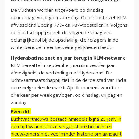
De vluchten worden uitgevoerd op dinsdag,
donderdag, vrijdag en zaterdag. Op de route zet KLM
afwisselend Boeing 777- en 787-toestellen in. Volgens
de maatschappij speelt de stijgende vraag een
belangrijke rol bij de opschaling, die reizigers in de
winterperiode meer keuzemogelijkheden biedt.
Hyderabad na zestien jaar terug in KLM-netwerk
KLM hervatte in september, na ruim zestien jaar
afwezigheid, de verbinding met Hyderabad. De
luchtvaartmaatschappij ziet in de derde stad van India
een snelgroeiende markt. Op dit moment wordt er
drie keer per week gevlogen, op dinsdag, vrijdag en
zondag.
Even dit:
Luchtvaartnieuws bestaat inmiddels bijna 25 jaar. In
een tijd waarin talloze vergelijkbare bronnen en
nieuwkomers met veel minder historie om aandacht