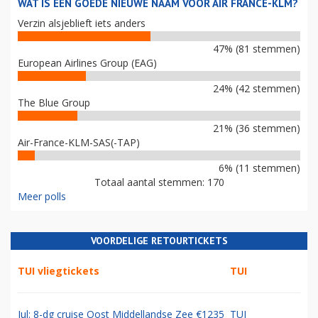
WAT IS EEN GOEDE NIEUWE NAAM VOOR AIR FRANCE-KLM?
Verzin alsjeblieft iets anders
47% (81 stemmen)
European Airlines Group (EAG)
24% (42 stemmen)
The Blue Group
21% (36 stemmen)
Air-France-KLM-SAS(-TAP)
6% (11 stemmen)
Totaal aantal stemmen: 170
Meer polls
VOORDELIGE RETOURTICKETS
TUI vliegtickets
TUI
Jul: 8-dg cruise Oost Middellandse Zee €1235
TUI