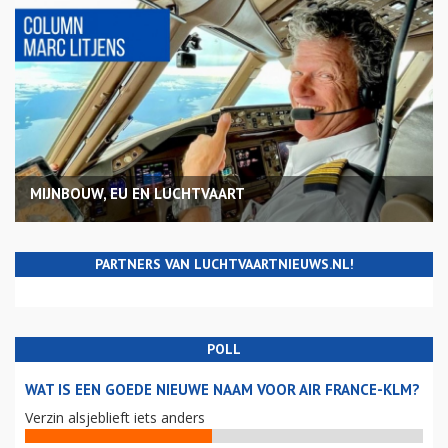
MIJNBOUW, EU EN LUCHTVAART
PARTNERS VAN LUCHTVAARTNIEUWS.NL!
POLL
WAT IS EEN GOEDE NIEUWE NAAM VOOR AIR FRANCE-KLM?
Verzin alsjeblieft iets anders