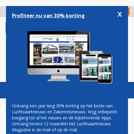
Overslaan
en
x
Digitaal Magazine
Registreer
Check in
naar
Profiteer nu van 30% korting
de
inhoud
gaan
Magazine
Podcasts
Vacatures
Toggl
naviga
Ontvang een jaar lang 30% korting op het beste van
Luchtvaartnieuws en Zakenreisnieuws. Krijg onbeperkt
toegang tot al het nieuws en de bijbehorende Apps.
LAATSTE EUROPESE
Ontvang tevens 12 maanden het Luchtvaartnieuws
MAATSCHAPPIJ ZWAAIT
Magazine in de mail of op de mat.