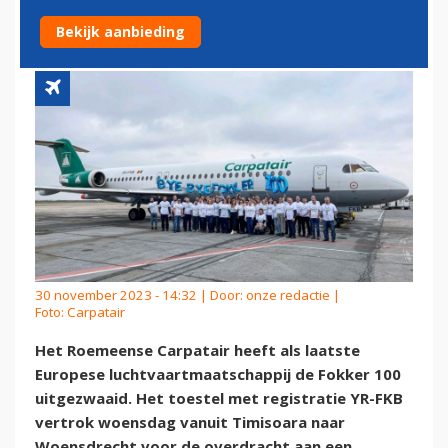
FOKKER 100 UIT
Bekijk aanbieding
30 november 2023 - 14:32 | Door:
onze redactie
|
Foto: Carpatair
Het Roemeense Carpatair heeft als laatste
Europese luchtvaartmaatschappij de Fokker 100
uitgezwaaid. Het toestel met registratie YR-FKB
vertrok woensdag vanuit Timisoara naar
Woensdrecht voor de overdracht aan een