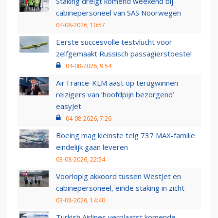
Staking dreigt komend weekend bij
cabinepersoneel van SAS Noorwegen
04-08-2026, 10:57
Eerste succesvolle testvlucht voor
zelfgemaakt Russisch passagierstoestel
04-08-2026, 9:54
Air France-KLM aast op terugwinnen
reizigers van ‘hoofdpijn bezorgend’
easyJet
04-08-2026, 7:26
Boeing mag kleinste telg 737 MAX-familie
eindelijk gaan leveren
03-08-2026, 22:54
Voorlopig akkoord tussen WestJet en
cabinepersoneel, einde staking in zicht
03-08-2026, 14:40
Turkish Airlines verplaatst komende