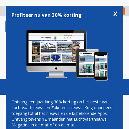
Overslaan
en
x
Digitaal Magazine
Registreer
Check in
naar
Profiteer nu van 30% korting
de
inhoud
gaan
Magazine
Podcasts
Vacatures
Toggl
naviga
Ontvang een jaar lang 30% korting op het beste van
Luchtvaartnieuws en Zakenreisnieuws. Krijg onbeperkt
toegang tot al het nieuws en de bijbehorende Apps.
OOK DELTA HOUDT HET VOOR
Ontvang tevens 12 maanden het Luchtvaartnieuws
GEZIEN IN VENEZUELA
Magazine in de mail of op de mat.