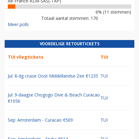
Air-France-KLM-SAS(-TAP)
6% (11 stemmen)
Totaal aantal stemmen: 170
Meer polls
VOORDELIGE RETOURTICKETS
TUI vliegtickets
TUI
Jul: 8-dg cruise Oost Middellandse Zee €1235
TUI
Jul: 9-daagse Chogogo Dive & Beach Curacao
TUI
€1056
Sep: Amsterdam - Curacao €569
TUI
Sep: Amsterdam - Aruba €614
TUI