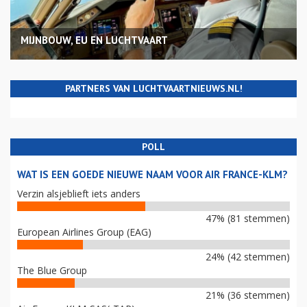
MIJNBOUW, EU EN LUCHTVAART
PARTNERS VAN LUCHTVAARTNIEUWS.NL!
POLL
WAT IS EEN GOEDE NIEUWE NAAM VOOR AIR FRANCE-KLM?
Verzin alsjeblieft iets anders
47% (81 stemmen)
European Airlines Group (EAG)
24% (42 stemmen)
The Blue Group
21% (36 stemmen)