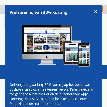
Overslaan
en
x
Digitaal Magazine
Registreer
Check in
naar
Profiteer nu van 30% korting
de
inhoud
gaan
Magazine
Podcasts
Vacatures
Toggl
naviga
Ontvang een jaar lang 30% korting op het beste van
Luchtvaartnieuws en Zakenreisnieuws. Krijg onbeperkt
toegang tot al het nieuws en de bijbehorende Apps.
OOK DELTA HOUDT HET VOOR
Ontvang tevens 12 maanden het Luchtvaartnieuws
GEZIEN IN VENEZUELA
Magazine in de mail of op de mat.