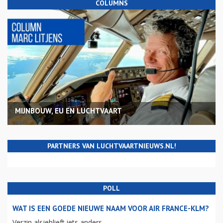
COLUMNS
MIJNBOUW, EU EN LUCHTVAART
PARTNERS VAN LUCHTVAARTNIEUWS.NL!
POLL
WAT IS EEN GOEDE NIEUWE NAAM VOOR AIR FRANCE-KLM?
Verzin alsjeblieft iets anders