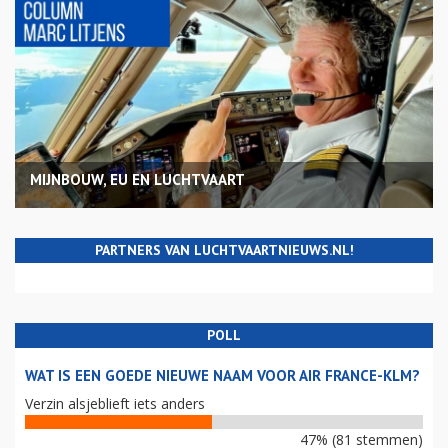
MIJNBOUW, EU EN LUCHTVAART
PARTNERS VAN LUCHTVAARTNIEUWS.NL!
POLL
WAT IS EEN GOEDE NIEUWE NAAM VOOR AIR FRANCE-KLM?
Verzin alsjeblieft iets anders
47% (81 stemmen)