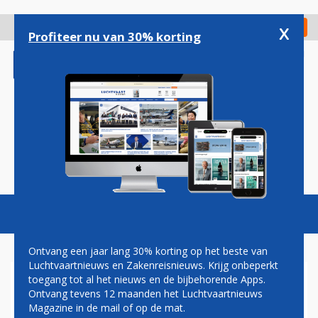
Overslaan
en
x
Digitaal Magazine
Registreer
Check in
naar
Profiteer nu van 30% korting
de
inhoud
gaan
Magazine
Podcasts
Vacatures
Toggl
naviga
Ontvang een jaar lang 30% korting op het beste van
Luchtvaartnieuws en Zakenreisnieuws. Krijg onbeperkt
toegang tot al het nieuws en de bijbehorende Apps.
RYANAIR-TOPMAN HAALT UIT
Ontvang tevens 12 maanden het Luchtvaartnieuws
NAAR BRUSSELS AIRPORT:
Magazine in de mail of op de mat.