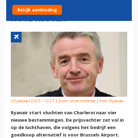
GEEN NIEUWE ROUTES DOOR
Bekijk aanbieding
HOGE KOSTEN
29 januari 2025 - 13:27 | Door:
onze redactie
| Foto: Ryanair
Ryanair start vluchten van Charleroi naar vier
nieuwe bestemmingen. De prijsvechter zet vol in
op de luchthaven, die volgens het bedrijf een
goedkoop alternatief is voor Brussels Airport.