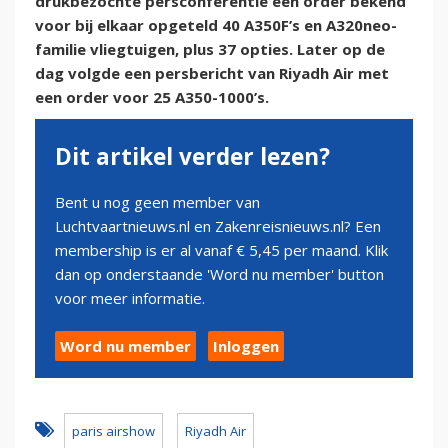
drukbezochte persconferentie een order bekend
voor bij elkaar opgeteld 40 A350F’s en A320neo-
familie vliegtuigen, plus 37 opties. Later op de
dag volgde een persbericht van Riyadh Air met
een order voor 25 A350-1000’s.
Dit artikel verder lezen?
Bent u nog geen member van
Luchtvaartnieuws.nl en Zakenreisnieuws.nl? Een
membership is er al vanaf € 5,45 per maand. Klik
dan op onderstaande 'Word nu member' button
voor meer informatie.
Word nu member
Inloggen
paris airshow
Riyadh Air