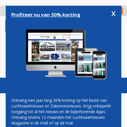
Overslaan
en
x
Digitaal Magazine
Registreer
Check in
naar
Profiteer nu van 30% korting
de
inhoud
gaan
Magazine
Podcasts
Vacatures
Toggl
naviga
Ontvang een jaar lang 30% korting op het beste van
Luchtvaartnieuws en Zakenreisnieuws. Krijg onbeperkt
toegang tot al het nieuws en de bijbehorende Apps.
SAOEDISCHE ORDERS
Ontvang tevens 12 maanden het Luchtvaartnieuws
DOMINEREN EERSTE DAG
Magazine in de mail of op de mat.