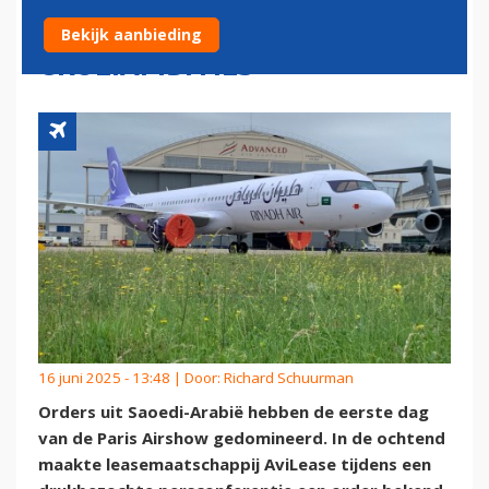
PARIJS EN BEVESTIGEN
Bekijk aanbieding
GROEIAMBITIES
16 juni 2025 - 13:48 | Door:
Richard Schuurman
Orders uit Saoedi-Arabië hebben de eerste dag
van de Paris Airshow gedomineerd. In de ochtend
maakte leasemaatschappij AviLease tijdens een