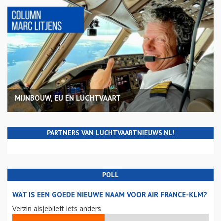
MIJNBOUW, EU EN LUCHTVAART
PARTNERS VAN LUCHTVAARTNIEUWS.NL!
POLL
WAT IS EEN GOEDE NIEUWE NAAM VOOR AIR FRANCE-KLM?
Verzin alsjeblieft iets anders