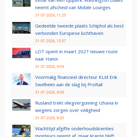
Einde van een tijdperk: Washington Dulles
neemt afscheid van Mobile Lounges
31-07-2026, 11:25
Gedeelde tweede plaats Schiphol als best
verbonden Europese luchthaven
31-07-2026, 10:37
LOT opent in maart 2027 nieuwe route
naar Hanoi
31-07-2026, 9:59
Voormalig financieel directeur KLM Erik
Swelheim aan de slag bij ProRail
31-07-2026, 9:09
Rusland trekt vliegvergunning Izhavia in
wegens zorgen over veiligheid
31-07-2026, 8:03
Wachttijd afgifte onderhoudslicenties
monteurs neemt af, maar krapte blijft