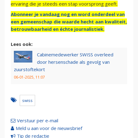
ervaring die je steeds een stap voorsprong geeft.
Abonneer je vandaag nog en word onderdeel van
een gemeenschap die waarde hecht aan kwaliteit,
betrouwbaarheid en échte journalistiek.
Lees ook:
Cabinemedewerker SWISS overleed
door hersenschade als gevolg van
zuurstoftekort
06-01-2025, 11:07
swiss
Verstuur per e-mail
Meld u aan voor de nieuwsbrief
Tip de redactie