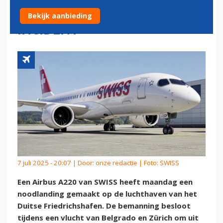
VERBAND MET EERDER
Bekijk aanbieding
INCIDENT
7 juli 2025 - 20:07 | Door:
onze redactie
| Foto: SWISS
Een Airbus A220 van SWISS heeft maandag een
noodlanding gemaakt op de luchthaven van het
Duitse Friedrichshafen. De bemanning besloot
tijdens een vlucht van Belgrado en Zürich om uit