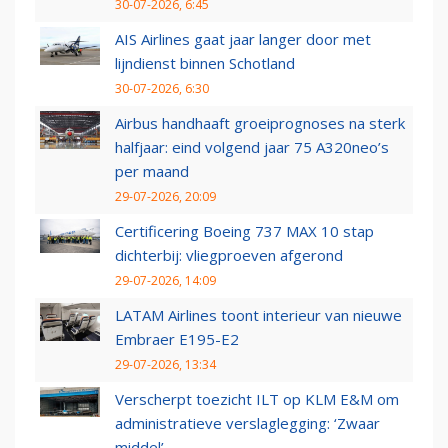
30-07-2026, 6:45
AIS Airlines gaat jaar langer door met
lijndienst binnen Schotland
30-07-2026, 6:30
Airbus handhaaft groeiprognoses na sterk
halfjaar: eind volgend jaar 75 A320neo’s
per maand
29-07-2026, 20:09
Certificering Boeing 737 MAX 10 stap
dichterbij: vliegproeven afgerond
29-07-2026, 14:09
LATAM Airlines toont interieur van nieuwe
Embraer E195-E2
29-07-2026, 13:34
Verscherpt toezicht ILT op KLM E&M om
administratieve verslaglegging: ‘Zwaar
middel’