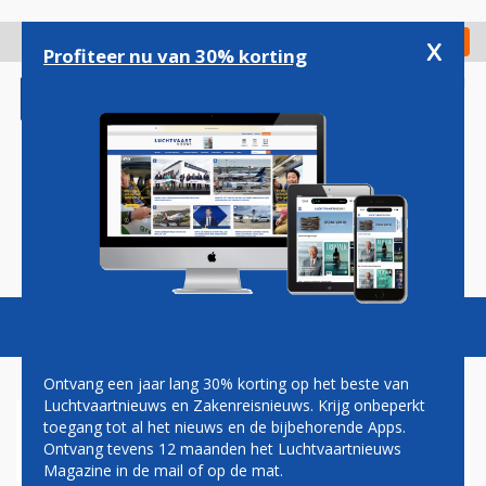
Overslaan
en
x
Digitaal Magazine
Registreer
Check in
naar
Profiteer nu van 30% korting
de
inhoud
gaan
Magazine
Podcasts
Vacatures
Toggl
naviga
Ontvang een jaar lang 30% korting op het beste van
Luchtvaartnieuws en Zakenreisnieuws. Krijg onbeperkt
toegang tot al het nieuws en de bijbehorende Apps.
SWISS-VLIEGTUIG MAAKT
Ontvang tevens 12 maanden het Luchtvaartnieuws
NOODLANDING: GEEN
Magazine in de mail of op de mat.