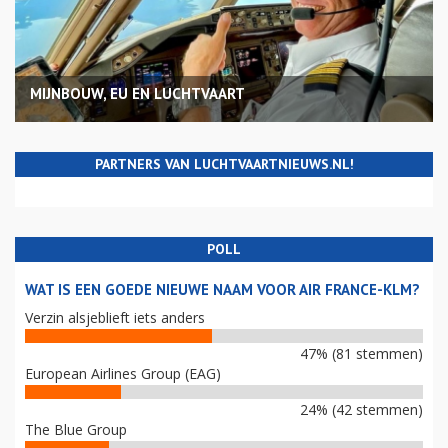
MIJNBOUW, EU EN LUCHTVAART
PARTNERS VAN LUCHTVAARTNIEUWS.NL!
POLL
WAT IS EEN GOEDE NIEUWE NAAM VOOR AIR FRANCE-KLM?
Verzin alsjeblieft iets anders
47% (81 stemmen)
European Airlines Group (EAG)
24% (42 stemmen)
The Blue Group