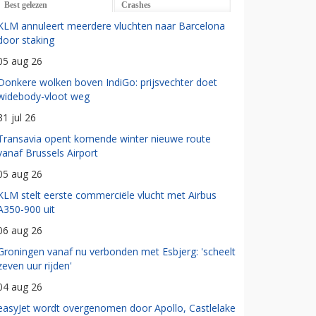
Best gelezen
Crashes
KLM annuleert meerdere vluchten naar Barcelona
door staking
05 aug 26
Donkere wolken boven IndiGo: prijsvechter doet
widebody-vloot weg
31 jul 26
Transavia opent komende winter nieuwe route
vanaf Brussels Airport
05 aug 26
KLM stelt eerste commerciële vlucht met Airbus
A350-900 uit
06 aug 26
Groningen vanaf nu verbonden met Esbjerg: 'scheelt
zeven uur rijden'
04 aug 26
easyJet wordt overgenomen door Apollo, Castlelake