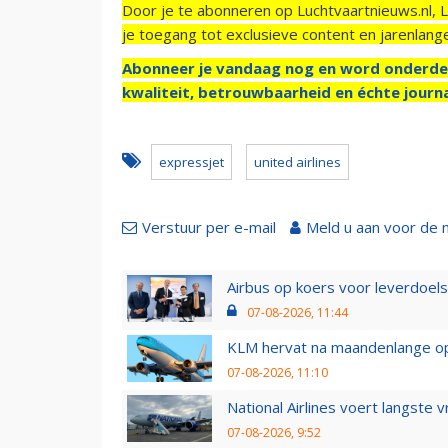
Door je te abonneren op Luchtvaartnieuws.nl, 
je toegang tot exclusieve content en jarenlang
Abonneer je vandaag nog en word onderde
kwaliteit, betrouwbaarheid en échte journa
expressjet
united airlines
Verstuur per e-mail
Meld u aan voor de 
Airbus op koers voor leverdoelst
07-08-2026, 11:44
KLM hervat na maandenlange ops
07-08-2026, 11:10
National Airlines voert langste 
07-08-2026, 9:52