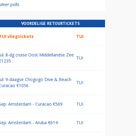
Meer polls
VOORDELIGE RETOURTICKETS
TUI vliegtickets
TUI
Jul: 8-dg cruise Oost Middellandse Zee
TUI
€1235
Jul: 9-daagse Chogogo Dive & Beach
TUI
Curacao €1056
Sep: Amsterdam - Curacao €569
TUI
Sep: Amsterdam - Aruba €614
TUI