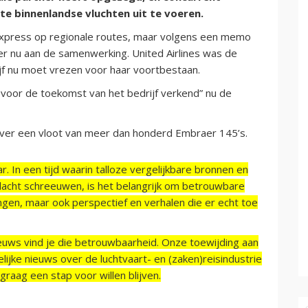
 binnenlandse vluchten uit te voeren.
Express op regionale routes, maar volgens een memo
er nu aan de samenwerking. United Airlines was de
ijf nu moet vrezen voor haar voortbestaan.
voor de toekomst van het bedrijf verkend” nu de
over een vloot van meer dan honderd Embraer 145’s.
r. In een tijd waarin talloze vergelijkbare bronnen en
acht schreeuwen, is het belangrijk om betrouwbare
ngen, maar ook perspectief en verhalen die er echt toe
ieuws vind je die betrouwbaarheid. Onze toewijding aan
ijke nieuws over de luchtvaart- en (zaken)reisindustrie
raag een stap voor willen blijven.