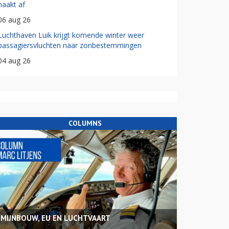
haakt af
06 aug 26
Luchthaven Luik krijgt komende winter weer
passagiersvluchten naar zonbestemmingen
04 aug 26
COLUMNS
MIJNBOUW, EU EN LUCHTVAART