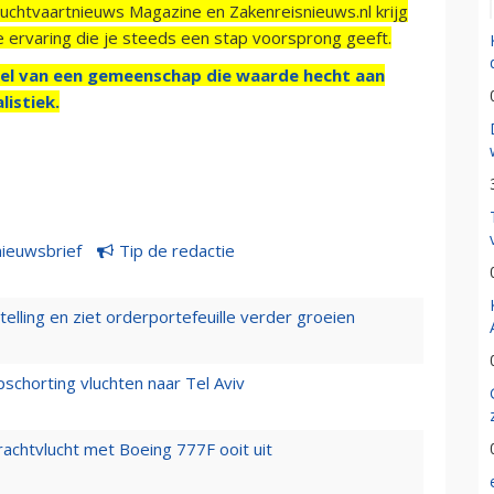
Luchtvaartnieuws Magazine en Zakenreisnieuws.nl krijg
e ervaring die je steeds een stap voorsprong geeft.
el van een gemeenschap die waarde hecht aan
listiek.
nieuwsbrief
Tip de redactie
elling en ziet orderportefeuille verder groeien
chorting vluchten naar Tel Aviv
vrachtvlucht met Boeing 777F ooit uit