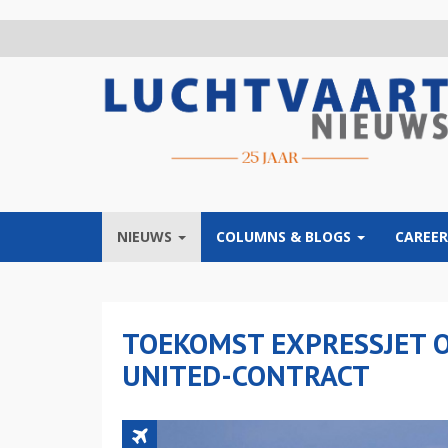
Overslaan
en
naar
de
inhoud
gaan
NIEUWS
COLUMNS & BLOGS
CAREER
TOEKOMST EXPRESSJET 
UNITED-CONTRACT