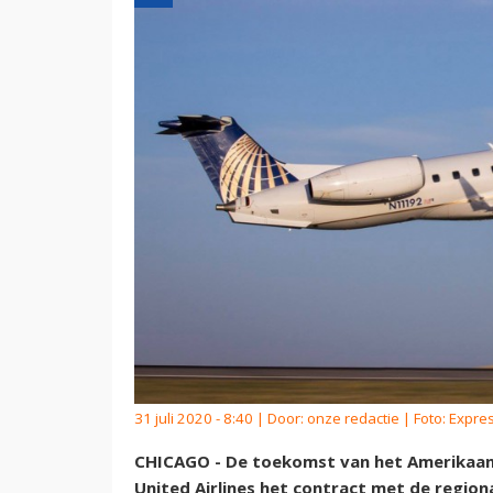
31 juli 2020 - 8:40 | Door:
onze redactie
| Foto: Expres
CHICAGO - De toekomst van het Amerikaans
United Airlines het contract met de regio