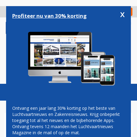
Overslaan
en
x
Digitaal Magazine
Registreer
Check in
naar
Profiteer nu van 30% korting
de
inhoud
gaan
Magazine
Podcasts
Vacatures
Toggl
naviga
Ontvang een jaar lang 30% korting op het beste van
Luchtvaartnieuws en Zakenreisnieuws. Krijg onbeperkt
toegang tot al het nieuws en de bijbehorende Apps.
TWEE AIRBUS A330-200'S
Ontvang tevens 12 maanden het Luchtvaartnieuws
ERBIJ VOOR PORTUGEES
Magazine in de mail of op de mat.