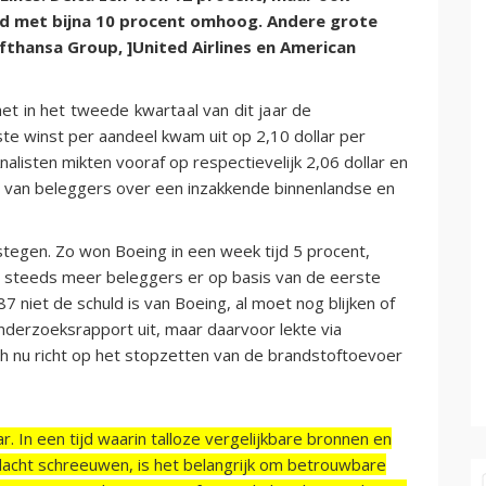
ijd met bijna 10 procent omhoog. Andere grote
fthansa Group, ]United Airlines en American
het in het tweede kwartaal van dit jaar de
e winst per aandeel kwam uit op 2,10 dollar per
nalisten mikten vooraf op respectievelijk 2,06 dollar en
n van beleggers over een inzakkende binnenlandse en
stegen. Zo won Boeing in een week tijd 5 procent,
n steeds meer beleggers er op basis van de eerste
87 niet de schuld is van Boeing, al moet nog blijken of
nderzoeksrapport uit, maar daarvoor lekte via
ich nu richt op het stopzetten van de brandstoftoevoer
r. In een tijd waarin talloze vergelijkbare bronnen en
acht schreeuwen, is het belangrijk om betrouwbare