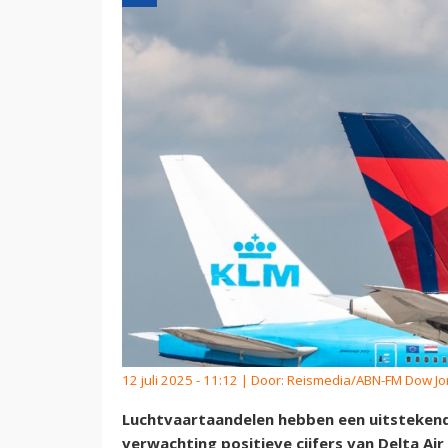
12 juli 2025 - 11:12 | Door:
Reismedia/ABN-FM Dow Jo
Luchtvaartaandelen hebben een uitsteken
verwachting positieve cijfers van Delta Air