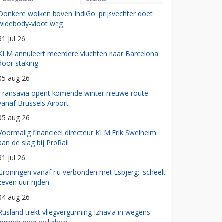
Donkere wolken boven IndiGo: prijsvechter doet
widebody-vloot weg
31 jul 26
KLM annuleert meerdere vluchten naar Barcelona
door staking
05 aug 26
Transavia opent komende winter nieuwe route
vanaf Brussels Airport
05 aug 26
Voormalig financieel directeur KLM Erik Swelheim
aan de slag bij ProRail
31 jul 26
Groningen vanaf nu verbonden met Esbjerg: 'scheelt
zeven uur rijden'
04 aug 26
Rusland trekt vliegvergunning Izhavia in wegens
zorgen over veiligheid