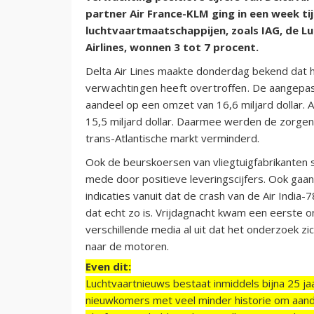
partner Air France-KLM ging in een week t
luchtvaartmaatschappijen, zoals IAG, de Lu
Airlines, wonnen 3 tot 7 procent.
Delta Air Lines maakte donderdag bekend dat
verwachtingen heeft overtroffen.
De aangepast
aandeel op een omzet van 16,6 miljard dollar. A
15,5 miljard dollar. Daarmee werden de zorge
trans-Atlantische markt verminderd.
Ook de beurskoersen van vliegtuigfabrikanten 
mede door positieve leveringscijfers. Ook gaa
indicaties vanuit dat de crash van de Air India-7
dat echt zo is. Vrijdagnacht kwam een eerste o
verschillende media al uit dat het onderzoek z
naar de motoren.
Even dit:
Luchtvaartnieuws bestaat inmiddels bijna 25 jaa
nieuwkomers met veel minder historie om aand