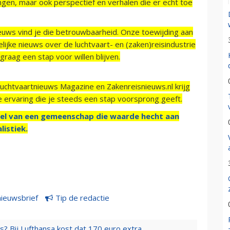
ngen, maar ook perspectief en verhalen die er echt toe
ieuws vind je die betrouwbaarheid. Onze toewijding aan
ijke nieuws over de luchtvaart- en (zaken)reisindustrie
raag een stap voor willen blijven.
Luchtvaartnieuws Magazine en Zakenreisnieuws.nl krijg
e ervaring die je steeds een stap voorsprong geeft.
el van een gemeenschap die waarde hecht aan
listiek.
nieuwsbrief
Tip de redactie
s? Bij Lufthansa kost dat 170 euro extra