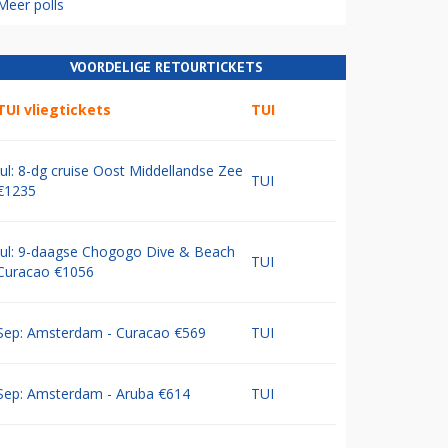
Meer polls
VOORDELIGE RETOURTICKETS
TUI vliegtickets
TUI
Jul: 8-dg cruise Oost Middellandse Zee
TUI
€1235
Jul: 9-daagse Chogogo Dive & Beach
TUI
Curacao €1056
Sep: Amsterdam - Curacao €569
TUI
Sep: Amsterdam - Aruba €614
TUI