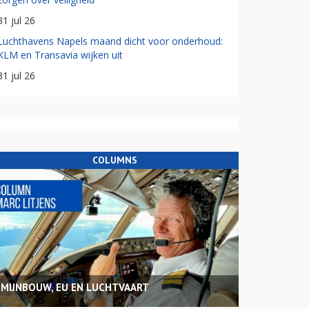
31 jul 26
Luchthavens Napels maand dicht voor onderhoud:
KLM en Transavia wijken uit
31 jul 26
COLUMNS
MIJNBOUW, EU EN LUCHTVAART