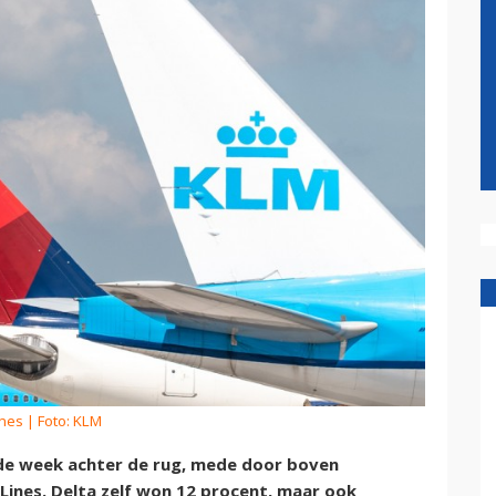
nes
| Foto: KLM
de week achter de rug, mede door boven
 Lines. Delta zelf won 12 procent, maar ook