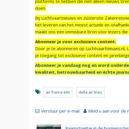
platforms te hebben die niet alleen nieuws bre
doen.
Bij Luchtvaartnieuws en zustersite Zakenreisn
het leveren van het meest actuele en onafhankel
maakt ons een onmisbare bron voor lezers die g
Abonneer je voor exclusieve content:
Door je te abonneren op Luchtvaartnieuws.nl, 
je toegang tot exclusieve content en jarenlang
Abonneer je vandaag nog en word onderde
kwaliteit, betrouwbaarheid en échte journa
air france-klm
delta air lines
Verstuur per e-mail
Meld u aan voor de 
Raamstoeltje in de businessclas