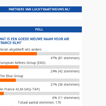
PARTNERS VAN LUCHTVAARTNIEUWS.NL!
POLL
WAT IS EEN GOEDE NIEUWE NAAM VOOR AIR
FRANCE-KLM?
Verzin alsjeblieft iets anders
47% (81 stemmen)
European Airlines Group (EAG)
24% (42 stemmen)
The Blue Group
21% (36 stemmen)
Air-France-KLM-SAS(-TAP)
6% (11 stemmen)
Totaal aantal stemmen: 170