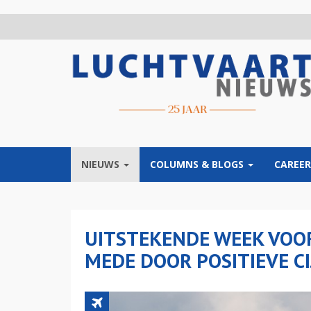
Overslaan
en
naar
de
inhoud
gaan
NIEUWS
COLUMNS & BLOGS
CAREER
UITSTEKENDE WEEK VOO
MEDE DOOR POSITIEVE CI