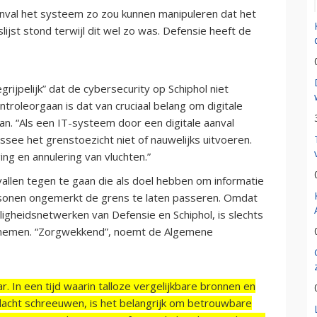
nval het systeem zo zou kunnen manipuleren dat het
lijst stond terwijl dit wel zo was. Defensie heeft de
jpelijk” dat de cybersecurity op Schiphol niet
roleorgaan is dat van cruciaal belang om digitale
an. “Als een IT-systeem door een digitale aanval
ssee het grenstoezicht niet of nauwelijks uitvoeren.
ing en annulering van vluchten.”
allen tegen te gaan die als doel hebben om informatie
rsonen ongemerkt de grens te laten passeren. Omdat
ligheidsnetwerken van Defensie en Schiphol, is slechts
e nemen. “Zorgwekkend”, noemt de Algemene
r. In een tijd waarin talloze vergelijkbare bronnen en
acht schreeuwen, is het belangrijk om betrouwbare