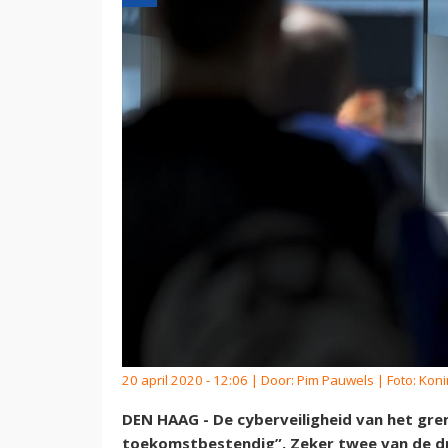
20 april 2020 - 12:06 | Door:
Pim Pauwels
| Foto: Kon
DEN HAAG - De cyberveiligheid van het gren
toekomstbestendig”. Zeker twee van de dr