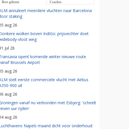
Best gelezen
Crashes
KLM annuleert meerdere vluchten naar Barcelona
door staking
05 aug 26
Donkere wolken boven IndiGo: prijsvechter doet
widebody-vloot weg
31 jul 26
Transavia opent komende winter nieuwe route
vanaf Brussels Airport
05 aug 26
KLM stelt eerste commerciële vlucht met Airbus
A350-900 uit
06 aug 26
Groningen vanaf nu verbonden met Esbjerg: 'scheelt
zeven uur rijden'
04 aug 26
Luchthavens Napels maand dicht voor onderhoud: