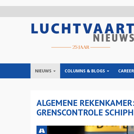
Overslaan
en
naar
de
inhoud
gaan
NIEUWS
COLUMNS & BLOGS
CAREER
ALGEMENE REKENKAMER:
GRENSCONTROLE SCHIPH