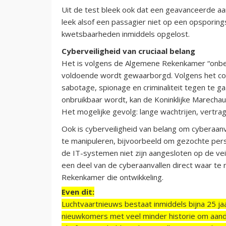
Uit de test bleek ook dat een geavanceerde aa
leek alsof een passagier niet op een opsporings
kwetsbaarheden inmiddels opgelost.
Cyberveiligheid van cruciaal belang
Het is volgens de Algemene Rekenkamer “onbegri
voldoende wordt gewaarborgd. Volgens het cont
sabotage, spionage en criminaliteit tegen te ga
onbruikbaar wordt, kan de Koninklijke Marechau
Het mogelijke gevolg: lange wachtrijen, vertrag
Ook is cyberveiligheid van belang om cyberaanv
te manipuleren, bijvoorbeeld om gezochte pe
de IT-systemen niet zijn aangesloten op de vei
een deel van de cyberaanvallen direct waar t
Rekenkamer die ontwikkeling.
Even dit:
Luchtvaartnieuws bestaat inmiddels bijna 25 jaa
nieuwkomers met veel minder historie om aand