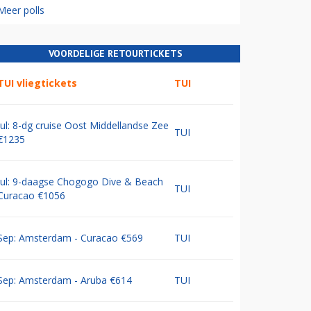
Meer polls
VOORDELIGE RETOURTICKETS
TUI vliegtickets
TUI
Jul: 8-dg cruise Oost Middellandse Zee
TUI
€1235
Jul: 9-daagse Chogogo Dive & Beach
TUI
Curacao €1056
Sep: Amsterdam - Curacao €569
TUI
Sep: Amsterdam - Aruba €614
TUI