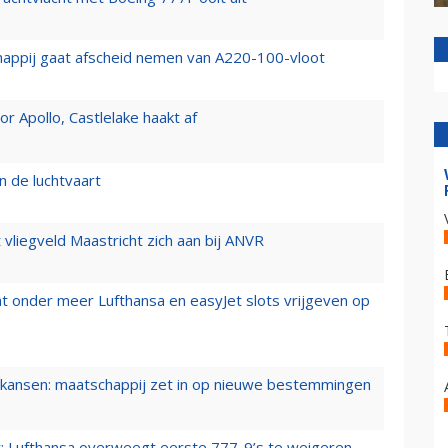
happij gaat afscheid nemen van A220-100-vloot
 Apollo, Castlelake haakt af
n de luchtvaart
t vliegveld Maastricht zich aan bij ANVR
t onder meer Lufthansa en easyJet slots vrijgeven op
ansen: maatschappij zet in op nieuwe bestemmingen
er: Lufthansa overweegt eerste 777-9’s te weigeren