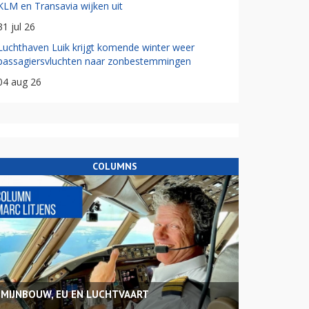
KLM en Transavia wijken uit
31 jul 26
Luchthaven Luik krijgt komende winter weer
passagiersvluchten naar zonbestemmingen
04 aug 26
COLUMNS
MIJNBOUW, EU EN LUCHTVAART