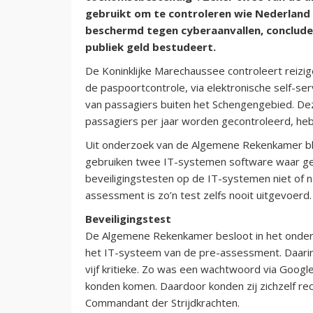
gebruikt om te controleren wie Nederland
beschermd tegen cyberaanvallen, conclude
publiek geld bestudeert.
De Koninklijke Marechaussee controleert reizige
de paspoortcontrole, via elektronische self-s
van passagiers buiten het Schengengebied. De
passagiers per jaar worden gecontroleerd, he
Uit onderzoek van de Algemene Rekenkamer blij
gebruiken twee IT-systemen software waar ge
beveiligingstesten op de IT-systemen niet of n
assessment is zo’n test zelfs nooit uitgevoerd.
Beveiligingstest
De Algemene Rekenkamer besloot in het onderzo
het IT-systeem van de pre-assessment. Daarin
vijf kritieke. Zo was een wachtwoord via Goog
konden komen. Daardoor konden zij zichzelf re
Commandant der Strijdkrachten.