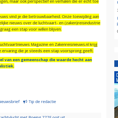
ngen, maar ook perspectief en verhalen die er echt toe
ieuws vind je die betrouwbaarheid. Onze toewijding aan
ijke nieuws over de luchtvaart- en (zaken)reisindustrie
raag een stap voor willen blijven.
Luchtvaartnieuws Magazine en Zakenreisnieuws.nl krijg
e ervaring die je steeds een stap voorsprong geeft.
el van een gemeenschap die waarde hecht aan
listiek.
nieuwsbrief
Tip de redactie
vrachtvlucht met Boeing 777F ooit uit