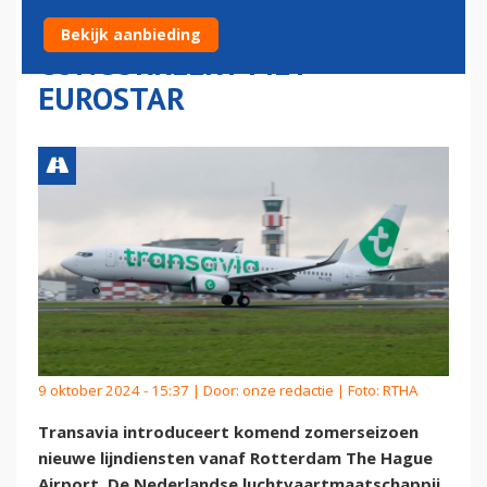
ROTTERDAM AIRPORT EN
Bekijk aanbieding
CONCURREERT MET
EUROSTAR
9 oktober 2024 - 15:37 | Door:
onze redactie
| Foto: RTHA
Transavia introduceert komend zomerseizoen
nieuwe lijndiensten vanaf Rotterdam The Hague
Airport. De Nederlandse luchtvaartmaatschappij