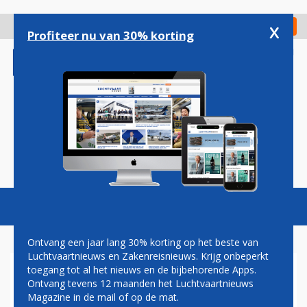
Overslaan
en
x
Digitaal Magazine
Registreer
Check in
naar
Profiteer nu van 30% korting
de
inhoud
gaan
Magazine
Podcasts
Vacatures
Toggl
naviga
Ontvang een jaar lang 30% korting op het beste van
Luchtvaartnieuws en Zakenreisnieuws. Krijg onbeperkt
toegang tot al het nieuws en de bijbehorende Apps.
TRANSAVIA START NIEUWE
Ontvang tevens 12 maanden het Luchtvaartnieuws
LIJNDIENSTEN VANAF
Magazine in de mail of op de mat.