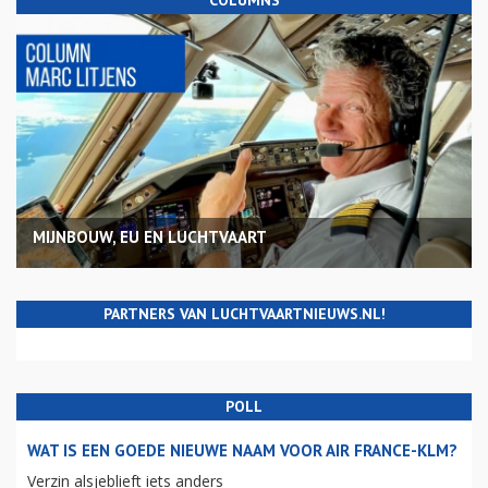
COLUMNS
MIJNBOUW, EU EN LUCHTVAART
PARTNERS VAN LUCHTVAARTNIEUWS.NL!
POLL
WAT IS EEN GOEDE NIEUWE NAAM VOOR AIR FRANCE-KLM?
Verzin alsjeblieft iets anders