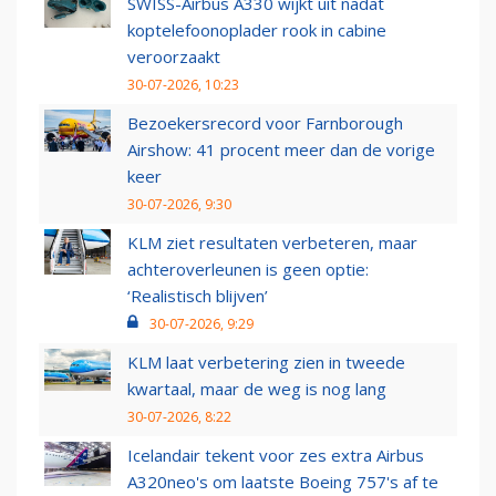
SWISS-Airbus A330 wijkt uit nadat
koptelefoonoplader rook in cabine
veroorzaakt
30-07-2026, 10:23
Bezoekersrecord voor Farnborough
Airshow: 41 procent meer dan de vorige
keer
30-07-2026, 9:30
KLM ziet resultaten verbeteren, maar
achteroverleunen is geen optie:
‘Realistisch blijven’
30-07-2026, 9:29
KLM laat verbetering zien in tweede
kwartaal, maar de weg is nog lang
30-07-2026, 8:22
Icelandair tekent voor zes extra Airbus
A320neo's om laatste Boeing 757's af te