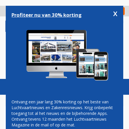
Overslaan
en
x
Digitaal Magazine
Registreer
Check in
naar
Profiteer nu van 30% korting
de
inhoud
gaan
Magazine
Podcasts
Vacatures
Toggl
naviga
Ontvang een jaar lang 30% korting op het beste van
Luchtvaartnieuws en Zakenreisnieuws. Krijg onbeperkt
toegang tot al het nieuws en de bijbehorende Apps.
F-35'S ESCORTEREN
Ontvang tevens 12 maanden het Luchtvaartnieuws
'KONINKLIJKE' DC-3 NAAR
Magazine in de mail of op de mat.