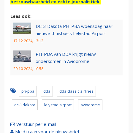
betrouwbaarheid en échte journalistiek.
Lees ook:
DC-3 Dakota PH-PBA woensdag naar
nieuwe thuisbasis Lelystad Airport
17-12-2024, 13:12
PH-PBA van DDA krijgt nieuw
onderkomen in Aviodrome
20-10-2024, 10:58
ph-pba
dda
dda classic airlines
dc-3 dakota
lelystad airport
aviodrome
Verstuur per e-mail
Meld u aan voor de nieuwsbrief