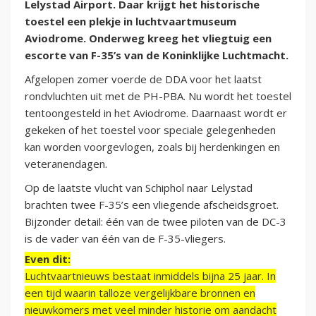
Lelystad Airport. Daar krijgt het historische
toestel een plekje in luchtvaartmuseum
Aviodrome. Onderweg kreeg het vliegtuig een
escorte van F-35’s van de Koninklijke Luchtmacht.
Afgelopen zomer voerde de DDA voor het laatst
rondvluchten uit met de PH-PBA. Nu wordt het toestel
tentoongesteld in het Aviodrome. Daarnaast wordt er
gekeken of het toestel voor speciale gelegenheden
kan worden voorgevlogen, zoals bij herdenkingen en
veteranendagen.
Op de laatste vlucht van Schiphol naar Lelystad
brachten twee F-35’s een vliegende afscheidsgroet.
Bijzonder detail: één van de twee piloten van de DC-3
is de vader van één van de F-35-vliegers.
Even dit:
Luchtvaartnieuws bestaat inmiddels bijna 25 jaar. In
een tijd waarin talloze vergelijkbare bronnen en
nieuwkomers met veel minder historie om aandacht