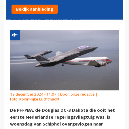
NIEUWE ONDERKOMEN OP
Bekijk aanbieding
LELYSTAD AIRPORT
19 december 2024 - 11:07 | Door:
onze redactie
|
Foto: Koninklijke Luchtmacht
De PH-PBA, de Douglas DC-3 Dakota die ooit het
eerste Nederlandse regeringsvliegtuig was, is
woensdag van Schiphol overgevlogen naar