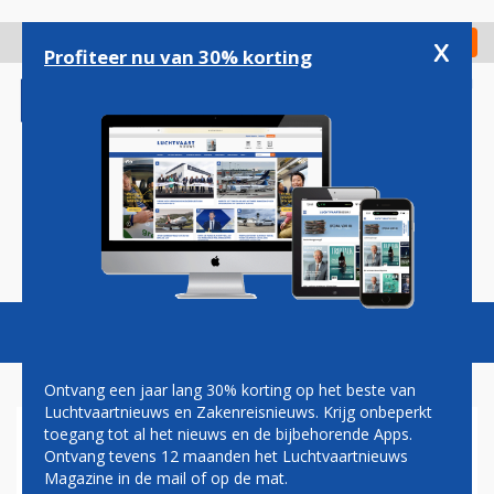
Overslaan
en
x
Digitaal Magazine
Registreer
Check in
naar
Profiteer nu van 30% korting
de
inhoud
gaan
Magazine
Podcasts
Vacatures
Toggl
naviga
Ontvang een jaar lang 30% korting op het beste van
Luchtvaartnieuws en Zakenreisnieuws. Krijg onbeperkt
toegang tot al het nieuws en de bijbehorende Apps.
MH17-DOCUMENTEN
Ontvang tevens 12 maanden het Luchtvaartnieuws
BLIJVEN GEHEIM
Magazine in de mail of op de mat.