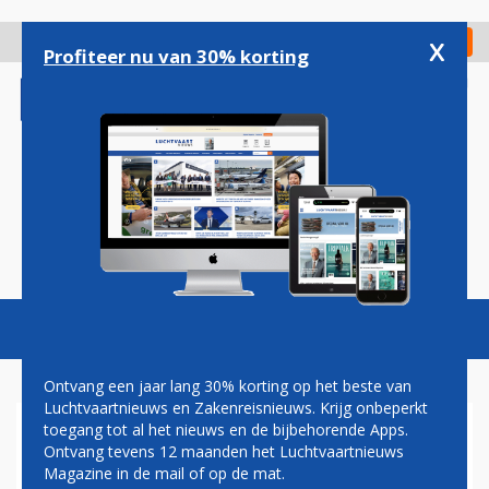
Overslaan
en
x
Digitaal Magazine
Registreer
Check in
naar
Profiteer nu van 30% korting
de
inhoud
gaan
Magazine
Podcasts
Vacatures
Toggl
naviga
Ontvang een jaar lang 30% korting op het beste van
Luchtvaartnieuws en Zakenreisnieuws. Krijg onbeperkt
toegang tot al het nieuws en de bijbehorende Apps.
IK GA DEZE ZOMER OP
Ontvang tevens 12 maanden het Luchtvaartnieuws
VAKANTIE MET HET
Magazine in de mail of op de mat.