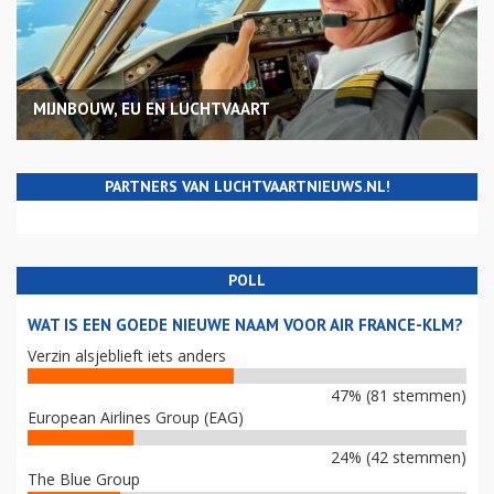
MIJNBOUW, EU EN LUCHTVAART
PARTNERS VAN LUCHTVAARTNIEUWS.NL!
POLL
WAT IS EEN GOEDE NIEUWE NAAM VOOR AIR FRANCE-KLM?
Verzin alsjeblieft iets anders
47% (81 stemmen)
European Airlines Group (EAG)
24% (42 stemmen)
The Blue Group