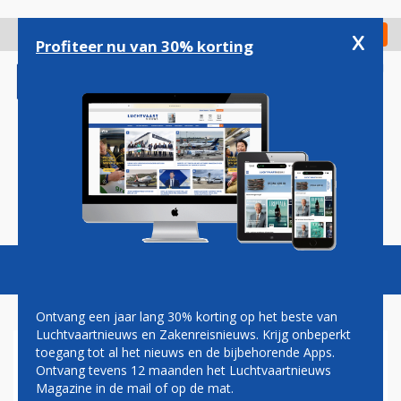
Overslaan
en
x
Digitaal Magazine
Registreer
Check in
naar
Profiteer nu van 30% korting
de
inhoud
gaan
Magazine
Podcasts
Vacatures
Toggl
naviga
Ontvang een jaar lang 30% korting op het beste van
Luchtvaartnieuws en Zakenreisnieuws. Krijg onbeperkt
toegang tot al het nieuws en de bijbehorende Apps.
EINDHOVEN
Ontvang tevens 12 maanden het Luchtvaartnieuws
Magazine in de mail of op de mat.