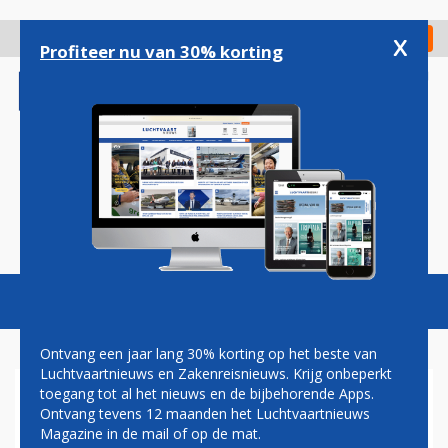
Overslaan
en
x
Digitaal Magazine
Registreer
Check in
naar
Profiteer nu van 30% korting
de
inhoud
gaan
Magazine
Podcasts
Vacatures
Toggl
naviga
Ontvang een jaar lang 30% korting op het beste van
Luchtvaartnieuws en Zakenreisnieuws. Krijg onbeperkt
toegang tot al het nieuws en de bijbehorende Apps.
RYANAIR PAST VERTREK AAN
Ontvang tevens 12 maanden het Luchtvaartnieuws
VOOR PSV-FANS
Magazine in de mail of op de mat.