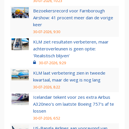
30-07-2026, 10:23
Bezoekersrecord voor Farnborough
Airshow: 41 procent meer dan de vorige
keer
30-07-2026, 9:30
KLM ziet resultaten verbeteren, maar
achteroverleunen is geen optie:
‘Realistisch blijven’
30-07-2026, 9:29
KLM laat verbetering zien in tweede
kwartaal, maar de weg is nog lang
30-07-2026, 8:22
Icelandair tekent voor zes extra Airbus
A320neo's om laatste Boeing 757's af te
lossen
30-07-2026, 6:52
US-Bangla Airlines aan vooravond van