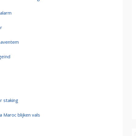
malarm
r
 Zaventem
geïnd
r staking
 Maroc blijken vals