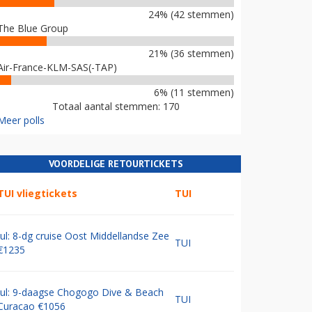
24% (42 stemmen)
The Blue Group
21% (36 stemmen)
Air-France-KLM-SAS(-TAP)
6% (11 stemmen)
Totaal aantal stemmen: 170
Meer polls
VOORDELIGE RETOURTICKETS
TUI vliegtickets
TUI
Jul: 8-dg cruise Oost Middellandse Zee
TUI
€1235
Jul: 9-daagse Chogogo Dive & Beach
TUI
Curacao €1056