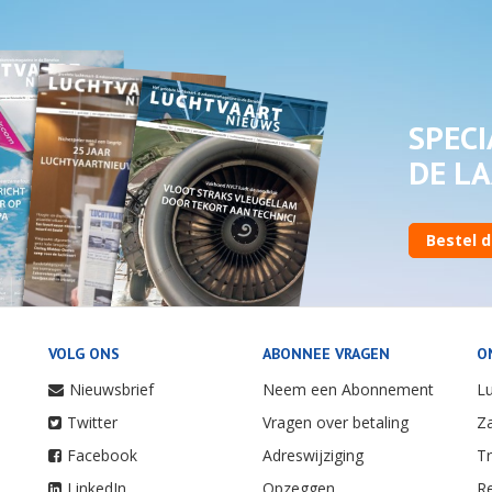
SPECI
DE LA
Bestel d
VOLG ONS
ABONNEE VRAGEN
O
Nieuwsbrief
Neem een Abonnement
Lu
Twitter
Vragen over betaling
Za
Facebook
Adreswijziging
Tr
LinkedIn
Opzeggen
Re