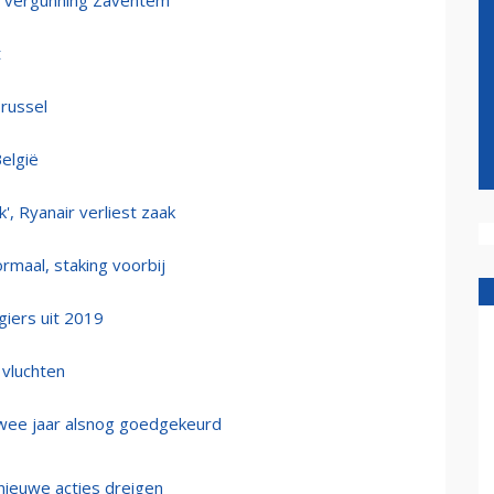
n vergunning Zaventem
t
Brussel
België
jk', Ryanair verliest zaak
maal, staking voorbij
iers uit 2019
 vluchten
twee jaar alsnog goedgekeurd
ieuwe acties dreigen