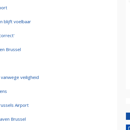
port
n blijft voelbaar
orrect'
 en Brussel
 vanwege veiligheid
vens
ussels Airport
thaven Brussel