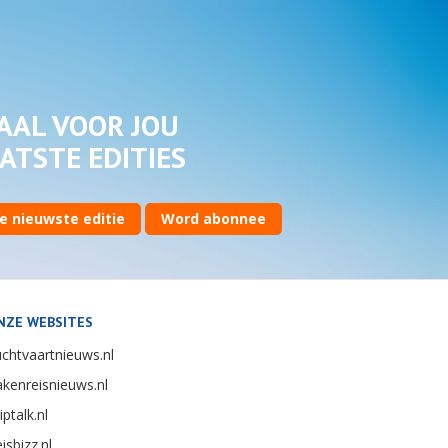
AAL VOOR JOU
ATSTE EDITIES
e nieuwste editie
Word abonnee
NZE WEBSITES
chtvaartnieuws.nl
kenreisnieuws.nl
iptalk.nl
isbizz.nl