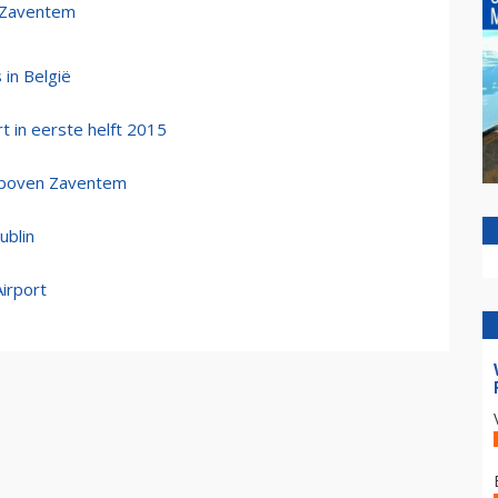
 Zaventem
 in België
t in eerste helft 2015
s boven Zaventem
ublin
irport