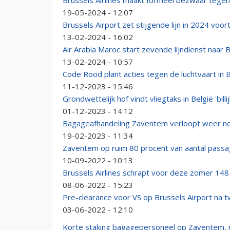
Brussels Airlines maakt formeel bezwaar tege
19-05-2024 - 12:07
Brussels Airport zet stijgende lijn in 2024 voor
13-02-2024 - 16:02
Air Arabia Maroc start zevende lijndienst naar 
13-02-2024 - 10:57
Code Rood plant acties tegen de luchtvaart in 
11-12-2023 - 15:46
Grondwettelijk hof vindt vliegtaks in België 'billi
01-12-2023 - 14:12
Bagageafhandeling Zaventem verloopt weer nor
19-02-2023 - 11:34
Zaventem op ruim 80 procent van aantal passag
10-09-2022 - 10:13
Brussels Airlines schrapt voor deze zomer 148
08-06-2022 - 15:23
Pre-clearance voor VS op Brussels Airport na 
03-06-2022 - 12:10
Korte staking bagagepersoneel op Zaventem, n