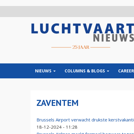
Overslaan
en
naar
de
inhoud
gaan
NIEUWS
COLUMNS & BLOGS
CAREER
ZAVENTEM
Brussels Airport verwacht drukste kerstvakanti
18-12-2024 - 11:28