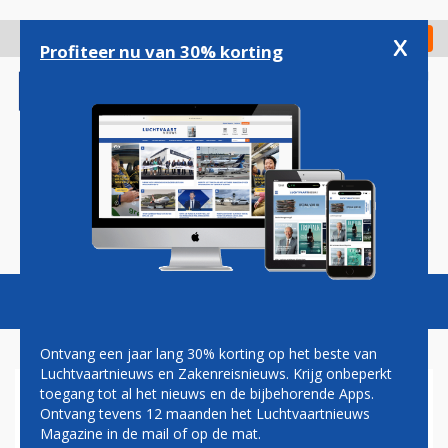
Overslaan
en
x
Digitaal Magazine
Registreer
Check in
naar
Profiteer nu van 30% korting
de
inhoud
gaan
Magazine
Podcasts
Vacatures
Toggl
naviga
Ontvang een jaar lang 30% korting op het beste van
Luchtvaartnieuws en Zakenreisnieuws. Krijg onbeperkt
toegang tot al het nieuws en de bijbehorende Apps.
VEEL MEER PASSAGIERS EN
Ontvang tevens 12 maanden het Luchtvaartnieuws
VRACHT BRUSSELS AIRPORT
Magazine in de mail of op de mat.