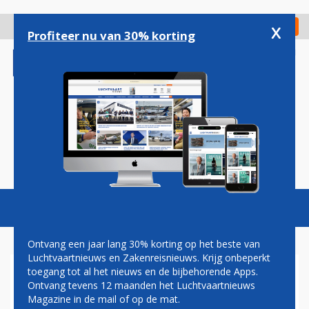
Overslaan
en
x
Digitaal Magazine
Registreer
Check in
naar
Profiteer nu van 30% korting
de
inhoud
gaan
Magazine
Podcasts
Vacatures
Toggl
naviga
Ontvang een jaar lang 30% korting op het beste van
Luchtvaartnieuws en Zakenreisnieuws. Krijg onbeperkt
toegang tot al het nieuws en de bijbehorende Apps.
GRONDWETTELIJK HOF
Ontvang tevens 12 maanden het Luchtvaartnieuws
VINDT VLIEGTAKS IN BELGIË
Magazine in de mail of op de mat.