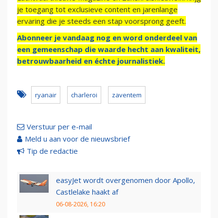
je toegang tot exclusieve content en jarenlange
ervaring die je steeds een stap voorsprong geeft.
Abonneer je vandaag nog en word onderdeel van
een gemeenschap die waarde hecht aan kwaliteit,
betrouwbaarheid en échte journalistiek.
ryanair
charleroi
zaventem
Verstuur per e-mail
Meld u aan voor de nieuwsbrief
Tip de redactie
easyJet wordt overgenomen door Apollo,
Castlelake haakt af
06-08-2026, 16:20