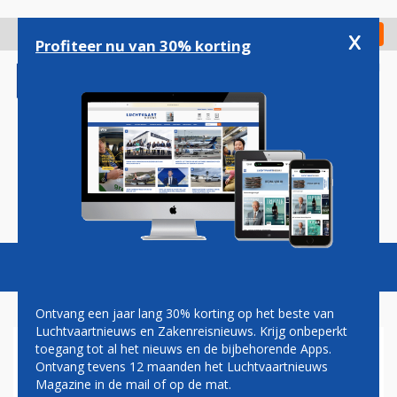
Overslaan
en
x
Digitaal Magazine
Registreer
Check in
naar
Profiteer nu van 30% korting
de
inhoud
gaan
Magazine
Podcasts
Vacatures
Toggl
naviga
Ontvang een jaar lang 30% korting op het beste van
Luchtvaartnieuws en Zakenreisnieuws. Krijg onbeperkt
toegang tot al het nieuws en de bijbehorende Apps.
PAUL GROVE: DE MAGLEV,
Ontvang tevens 12 maanden het Luchtvaartnieuws
HET WIELLOZE VLIEGTUIG
Magazine in de mail of op de mat.