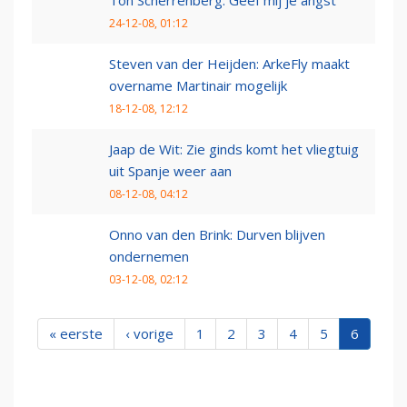
Ton Scherrenberg: Geef mij je angst
24-12-08, 01:12
Steven van der Heijden: ArkeFly maakt
overname Martinair mogelijk
18-12-08, 12:12
Jaap de Wit: Zie ginds komt het vliegtuig
uit Spanje weer aan
08-12-08, 04:12
Onno van den Brink: Durven blijven
ondernemen
03-12-08, 02:12
« eerste
‹ vorige
1
2
3
4
5
6