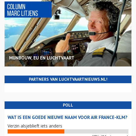
MIJNBOUW, EU EN LUCHTVAART
PARTNERS VAN LUCHTVAARTNIEUWS.NL!
POLL
WAT IS EEN GOEDE NIEUWE NAAM VOOR AIR FRANCE-KLM?
Verzin alsjeblieft iets anders