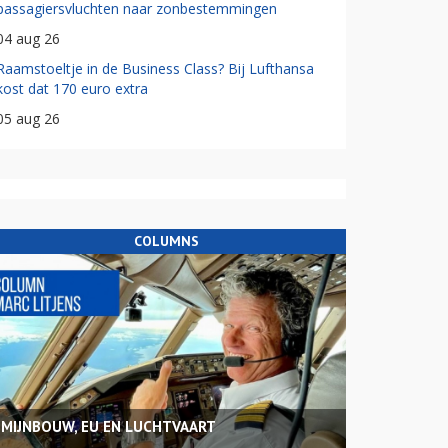
passagiersvluchten naar zonbestemmingen
04 aug 26
Raamstoeltje in de Business Class? Bij Lufthansa
kost dat 170 euro extra
05 aug 26
COLUMNS
MIJNBOUW, EU EN LUCHTVAART