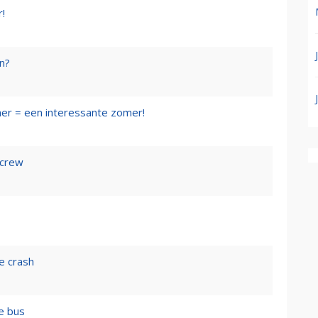
r!
en?
mer = een interessante zomer!
 crew
e crash
e bus