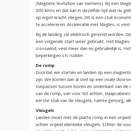
(Magnetic levitation van Siemens). Bij een Magle
500 km/u en dat kan in dezelfde tijd wat nu gebr
op eigen kracht vliegen. Dit is een stuk econom
te accelereren. Acceleratie met Maglev, is veel 
Bij de landing zal elektrisch geremd worden.
een volgende start weer gebruikt. Het Maglev v
crosswind, veel meer dan nu gebruikelijk is. He
beperkingen v.h. rudder.
De romp
Doordat we starten en landen op een magnetisc
zijn. We komen dan al snel op een ovale door
toepassen tussen boven en onderkant van de r
van de romp, van voor tot achter, slaapcabines 
eerste stuk van de vleugels, ruimte genoeg, alle
Vleugels
Landen moet met de platte romp in een vrijwel 
achter vrijwel identieke vleugels. Echter de vo