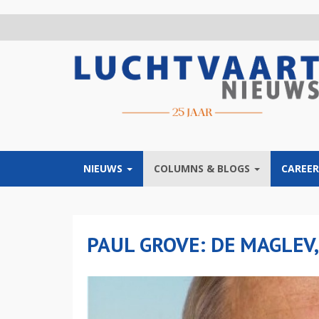
Overslaan
en
naar
de
inhoud
gaan
NIEUWS
COLUMNS & BLOGS
CAREER
PAUL GROVE: DE MAGLEV,