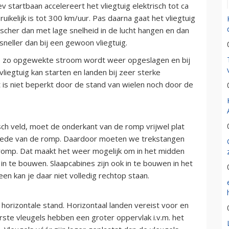
v startbaan accelereert het vliegtuig elektrisch tot ca
uikelijk is tot 300 km/uur. Pas daarna gaat het vliegtuig
ischer dan met lage snelheid in de lucht hangen en dan
sneller dan bij een gewoon vliegtuig.
 De zo opgewekte stroom wordt weer opgeslagen en bij
liegtuig kan starten en landen bij zeer sterke
t is niet beperkt door de stand van wielen noch door de
h veld, moet de onderkant van de romp vrijwel plat
snede van de romp. Daardoor moeten we trekstangen
omp. Dat maakt het weer mogelijk om in het midden
in te bouwen. Slaapcabines zijn ook in te bouwen in het
en kan je daar niet volledig rechtop staan.
horizontale stand. Horizontaal landen vereist voor en
orste vleugels hebben een groter oppervlak i.v.m. het