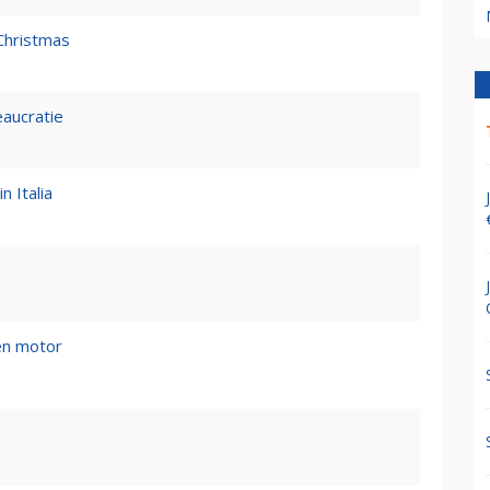
Christmas
eaucratie
n Italia
en motor