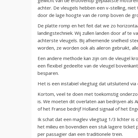
gewicht van de erbovenop geplaatste motoren. 
achter. De vleugels hebben een v-stelling, niet t
door de lage hoogte van de romp boven de gr
De platte romp en het feit dat we zo horizont
landingstechniek. Wij zullen landen door af te 
achterste vleugels. Bij afnemende snelheid st
worden, ze worden ook als aileron gebruikt, alle
Een andere methode kan zijn om de vleugel kro
een flexibel gedeelte van de vleugel bovenkan
besparen.
Het is een instabiel vliegtuig dat uitsluitend 
Kortom, veel te doen met toekomstig onderzoek
is. We moeten dit overlaten aan bedrijven als A
of het Franse bedrijf Holland signaal of het En
Ik schat dat een maglev vliegtuig 1/3 lichter is
het milieu en bovendien een stuk lagere ticket p
per passagier dan een traditionele trein.