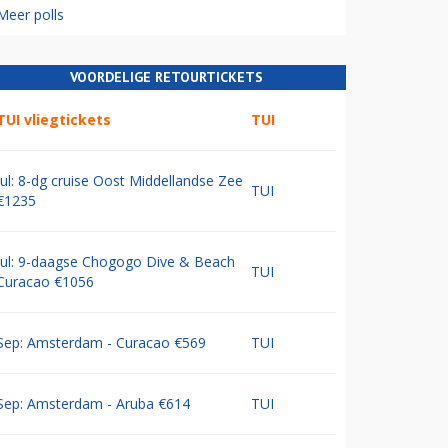
Meer polls
VOORDELIGE RETOURTICKETS
TUI vliegtickets
TUI
Jul: 8-dg cruise Oost Middellandse Zee
TUI
€1235
Jul: 9-daagse Chogogo Dive & Beach
TUI
Curacao €1056
Sep: Amsterdam - Curacao €569
TUI
Sep: Amsterdam - Aruba €614
TUI