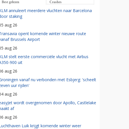
Best gelezen
Crashes
KLM annuleert meerdere vluchten naar Barcelona
door staking
05 aug 26
Transavia opent komende winter nieuwe route
vanaf Brussels Airport
05 aug 26
KLM stelt eerste commerciële vlucht met Airbus
A350-900 uit
06 aug 26
Groningen vanaf nu verbonden met Esbjerg: 'scheelt
zeven uur rijden'
04 aug 26
easyJet wordt overgenomen door Apollo, Castlelake
haakt af
06 aug 26
Luchthaven Luik krijgt komende winter weer