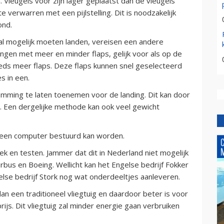
Vleugels vóór zijn lager geplaatst dan de vleugels
e verwarren met een pijlstelling. Dit is noodzakelijk
ond.
aal mogelijk moeten landen, vereisen een andere
vangen met meer en minder flaps, gelijk voor als op de
eeds meer flaps. Deze flaps kunnen snel geselecteerd
s in een.
mming te laten toenemen voor de landing. Dit kan door
t. Een dergelijke methode kan ook veel gewicht
via een computer bestuurd kan worden.
 en testen. Jammer dat dit in Nederland niet mogelijk
irbus en Boeing. Wellicht kan het Engelse bedrijf Fokker
gelse bedrijf Stork nog wat onderdeeltjes aanleveren.
 dan een traditioneel vliegtuig en daardoor beter is voor
rijs. Dit vliegtuig zal minder energie gaan verbruiken